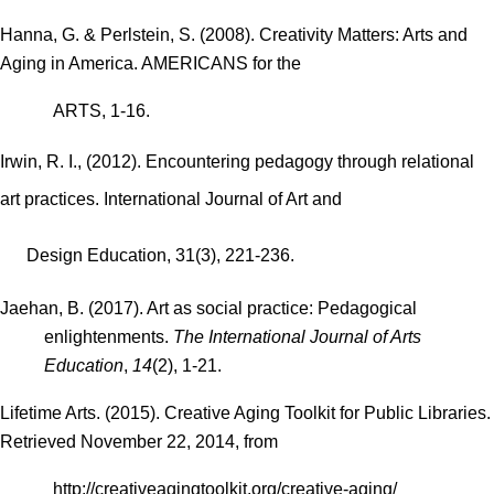
Hanna, G. & Perlstein, S. (2008). Creativity Matters: Arts and
Aging in America. AMERICANS for the
ARTS, 1-16.
Irwin, R. I., (2012). Encountering pedagogy through relational
art practices. International Journal of Art and
Design Education, 31(3), 221-236.
Jaehan, B. (2017). Art as social practice: Pedagogical
enlightenments.
The International Journal of Arts
Education
,
14
(2), 1-21.
Lifetime Arts. (2015). Creative Aging Toolkit for Public Libraries.
Retrieved November 22, 2014, from
http://creativeagingtoolkit.org/creative-aging/