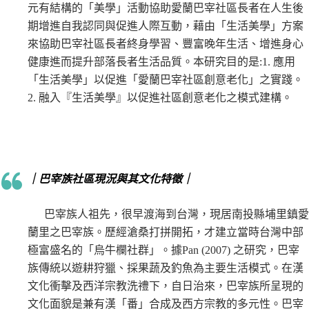
元有結構的「美學」活動協助愛蘭巴宰社區長者在人生後
期增進自我認同與促進人際互動，藉由「生活美學」方案
來協助巴宰社區長者終身學習、豐富晚年生活、增進身心
健康進而提升部落長者生活品質。本研究目的是:1. 應用
「生活美學」以促進「愛蘭巴宰社區創意老化」之實踐。
2. 融入『生活美學』以促進社區創意老化之模式建構。
｜巴宰族社區現況與其文化特徵｜
巴宰族人祖先，很早渡海到台灣，現居南投縣埔里鎮愛
蘭里之巴宰族。歷經滄桑打拼開拓，才建立當時台灣中部
極富盛名的「烏牛欄社群」。據Pan (2007) 之研究，巴宰
族傳統以遊耕狩獵、採果蔬及釣魚為主要生活模式。在漢
文化衝擊及西洋宗教洗禮下，自日治來，巴宰族所呈現的
文化面貌是兼有漢「番」合成及西方宗教的多元性。巴宰