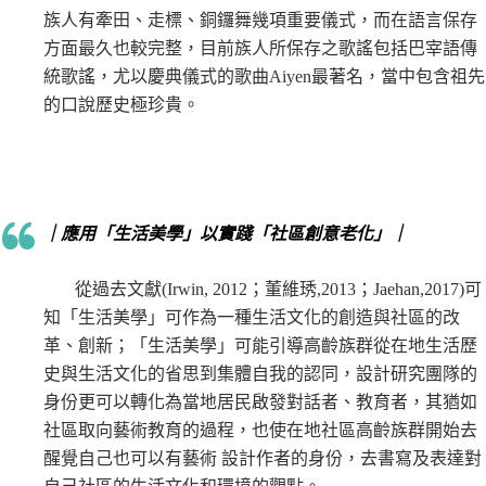
族人有牽田、走標、銅鑼舞幾項重要儀式，而在語言保存
方面最久也較完整，目前族人所保存之歌謠包括巴宰語傳
統歌謠，尤以慶典儀式的歌曲Aiyen最著名，當中包含祖先
的口說歷史極珍貴。
｜
應用「生活美學」以實踐「社區創意老化」
｜
從過去文獻(Irwin, 2012；董維琇,2013；Jaehan,2017)可
知「生活美學」可作為一種生活文化的創造與社區的改
革、創新；「生活美學」可能引導高齡族群從在地生活歷
史與生活文化的省思到集體自我的認同，設計研究團隊的
身份更可以轉化為當地居民啟發對話者、教育者，其猶如
社區取向藝術教育的過程，也使在地社區高齡族群開始去
醒覺自己也可以有藝術 設計作者的身份，去書寫及表達對