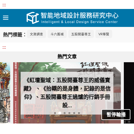
:::
熱門標籤：
文資調查
斗六舊城
五股開臺尊王
VR導覽
:::
熱門文章
《紅壇聖域：五股開臺尊王的威儀寶
藏》 、《抬轎的是身體，記錄的是信
仰》、五股開臺尊王過爐的行銷手冊
設...
暫停輪播