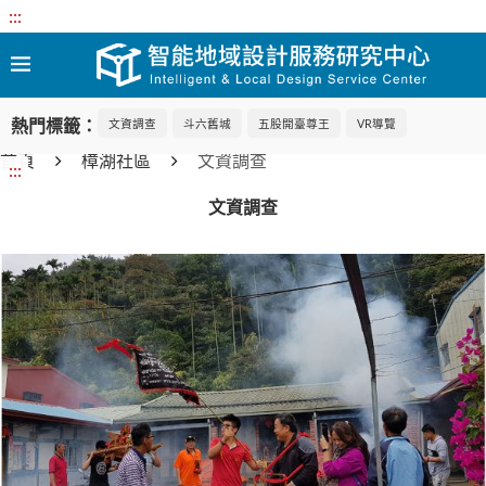
:::
熱門標籤：
文資調查
斗六舊城
五股開臺尊王
VR導覽
首頁
樟湖社區
文資調查
:::
文資調查