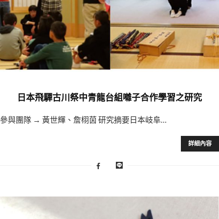
日本飛驒古川祭中青龍台組囃子合作學習之研究
參與團隊 → 黃世輝、詹栩茵 研究摘要日本岐阜…
詳細內容