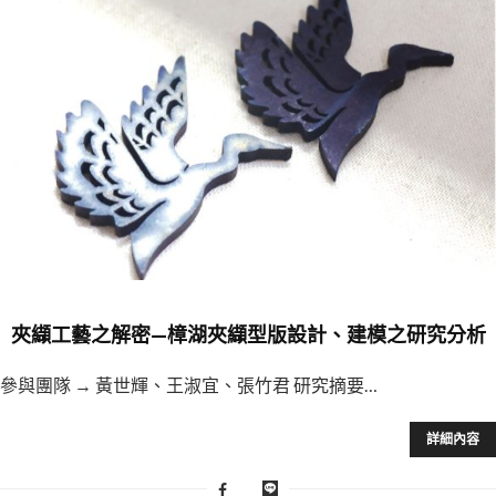
夾纈工藝之解密—樟湖夾纈型版設計、建模之研究分析
參與團隊 → 黃世輝、王淑宜、張竹君 研究摘要…
詳細內容