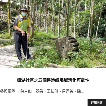
樟湖社區之五個礐造紙場域活化可能性
參與團隊 → 陳芳如、蘇禹、王愷琳、周翊芙、陳…
詳細內容