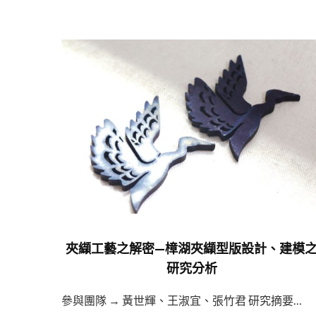
夾纈工藝之解密—樟湖夾纈型版設計、建模
研究分析
參與團隊 → 黃世輝、王淑宜、張竹君 研究摘要…