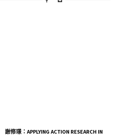
謝修璟：APPLYING ACTION RESEARCH IN