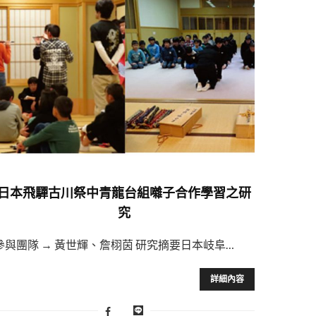
日本飛驒古川祭中青龍台組囃子合作學習之研
究
參與團隊 → 黃世輝、詹栩茵 研究摘要日本岐阜…
詳細內容