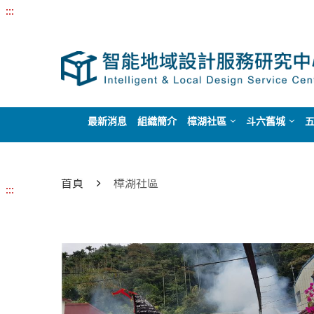
:::
最新消息
組織簡介
樟湖社區
斗六舊城
首頁
樟湖社區
:::