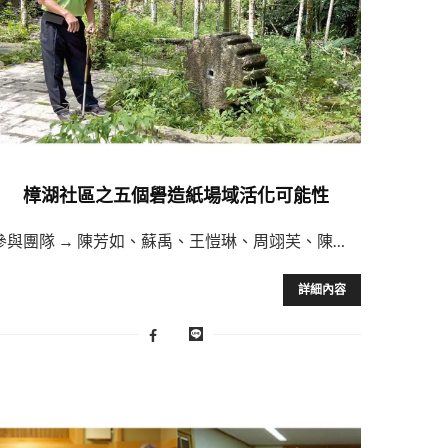
樟湖社區之五個礐造紙場域活化可能性
參與團隊 → 陳芳如、蘇禹、王愷琳、周翊芙、陳…
詳細內容