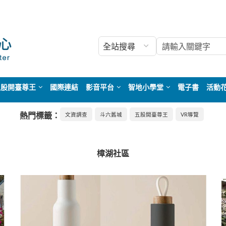
五股開臺尊王
國際連結
影音平台
智地小學堂
電子書
活動
熱門標籤：
文資調查
斗六舊城
五股開臺尊王
VR導覽
樟湖社區