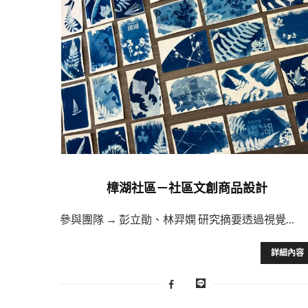
樟湖社區－社區文創商品設計
參與團隊 → 彭立勛、林羿嫻 研究摘要透過視覺…
詳細內容