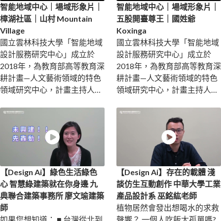
智能地域中心｜場域形象片｜
智能地域中心｜場域形象片｜
樟湖社區｜山村 Mountain
五股開臺尊王｜國姓爺
Village
Koxinga
國立雲林科技大學「智能地域
國立雲林科技大學「智能地域
設計服務研究中心」成立於
設計服務研究中心」成立於
2018年，為教育部高等教育深
2018年，為教育部高等教育深
耕計畫—人文藝術領域的特色
耕計畫—人文藝術領域的特色
領域研究中心，計畫主持人為
領域研究中心，計畫主持人為
黃世輝特聘教授。 ...
黃世輝特聘教授。 ...
【Design Ai】綠色生活綠色
【Design Ai】存在的載體 淺
心 智慧綠建築就在你身邊 九
談仿生互動創作 中華大學工業
典聯合建築事務所 廖文瑜建築
產品設計系 巫銘紘老師
師
植物居然會發出想喝水的求救
如果您想知道： ■ 台灣從北到
聲響？ 一個人吃飯太孤單嗎?