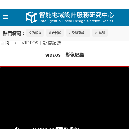
:::
熱門標籤：
文資調查
斗六舊城
五股開臺尊王
VR導覽
首頁
VIDEOS｜影像紀錄
:::
VIDEOS｜影像紀錄