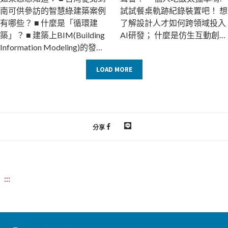
南可供參訪的智慧綠建築案例
試試餐桌軌跡紀錄裝置吧！ 想
有哪些？ ■ 什麼是「循環建
了解設計人才如何跨領域投入
築」？ ■ 建築上BIM(Building
AI研發； 什麼是仿生互動創
Information Modeling)的發展
作？ 什麼又是最新的科技藝術
趨勢！ ■ 建築產業與 AI /AR、
趨勢呢？ 這次我們邀請到了
LOAD MORE
VR之關聯應用！ 就點進我們
中華大學工業產品設計系 巫銘
的視頻吧~ 歡迎訂閱本中心粉
紘老師 七分鐘小影片，跟你分
絲專業唷！
享有趣好玩的仿生互動創作！
https://reurl.cc/6RpvO 小知識:
...
分享
:::