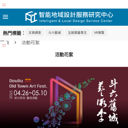
:::
熱門標籤：
文資調查
斗六舊城
五股開臺尊王
VR導覽
首頁
活動花絮
:::
活動花絮