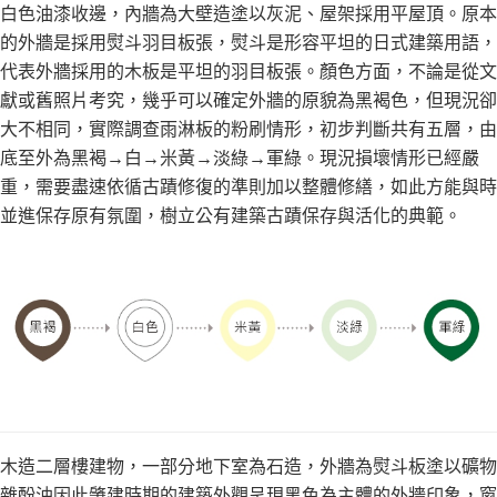
白色油漆收邊，內牆為大壁造塗以灰泥、屋架採用平屋頂。原本
的外牆是採用熨斗羽目板張，熨斗是形容平坦的日式建築用語，
代表外牆採用的木板是平坦的羽目板張。顏色方面，不論是從文
獻或舊照片考究，幾乎可以確定外牆的原貌為黑褐色，但現況卻
大不相同，實際調查雨淋板的粉刷情形，初步判斷共有五層，由
底至外為黑褐→白→米黃→淡綠→軍綠。現況損壞情形已經嚴
重，需要盡速依循古蹟修復的準則加以整體修繕，如此方能與時
並進保存原有氛圍，樹立公有建築古蹟保存與活化的典範。
木造二層樓建物，一部分地下室為石造，外牆為熨斗板塗以礦物
雜酚油因此肇建時期的建築外觀呈現黑色為主體的外牆印象，窗