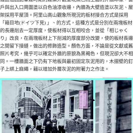
戶與出入口周圍塗以白色油漆收邊，內牆為大壁造塗以灰泥、屋
架採用平屋頂。阿里山高山觀象所現況的板材接合方式是採用
「箱目地(ドイツ下見) 」、的方式，這種方式是分別在兩塊板材
的長邊削去一定厚度，使板材得以互相咬合，並從「相じゃく
り」改良，在兩塊板材上下削減的厚度部分改變，使的板材長邊
之間留下接縫，做出的修飾造型。顏色方面，不論是從文獻或舊
照片考究，幾乎可以確定外牆的原貌為黑褐色，但現況卻大不相
同。一樓牆面之下仍有下地板與最初固定灰泥用的，木摺壁的釘
子上綁上麻繩，藉以增加外層灰泥的附著力之作法。