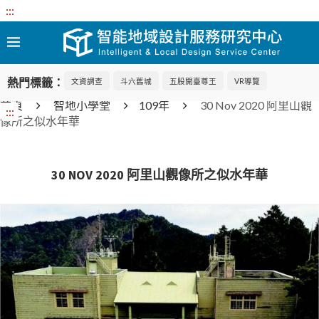
:::
熱門標籤：
文資調查
斗六舊城
五股開臺尊王
VR導覽
首頁
智地小學堂
109年
30 Nov 2020 阿里山觀
:::
像所之似水年華
30 NOV 2020 阿里山觀像所之似水年華