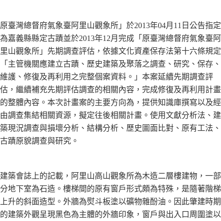
原臺灣總督府氣象臺阿里山觀象所」於2013年04月11日公告指定
為嘉義縣縣定古蹟並於2013年12月完成「原臺灣總督府氣象臺阿
里山觀象所」先期調查評估，依據文化資產保存法第十六條規定
「主管機關應建立古蹟、歷史建築及聚落之調查、研究、保存、
維護、修復及再利用之完整個案資料。」本案延續先期調查評
估，繼續補充先期評估調查的相關內容，完成修復及再利用計畫
的整體內容。本次計畫案的主要方向為，提供知識庫撰寫以及經
由調查集結相關資源，擬定往後相關計畫。使用文獻分析法、建
築現況調查與損壞分析、結構分析、歷史圖面比對、原有工法、
古蹟原貌調查與研究。
建築會誌上的記載，阿里山高山觀象所為木造二層樓建物，一部
分地下室為石造。樓梯間的原有窗戶形式頗為特殊，是隨著階梯
上升的斜面造型。外牆為熨斗板塗以礦物雜酚油。因此肇建時期
的建築外觀呈現黑色為主體的外牆印象，窗戶與出入口周圍塗以