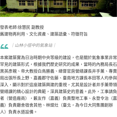
發表老師:徐慧民 副教授
舊建物再利用、文化資產、建築語彙、符徵符旨
｜山林小徑中的氣象站｜
本案建築實為日治時期中央等級的建設，也是關於氣象事業非常
罕見的建築形式，根據我們歷史研究的成果，當時的內務局長石
黑英彥親、帝大教授白鳥勝義、總督官房營繕課長井手薰、專賣
局出張所長上野、嘉義郡守佐藤、臺南地方課長本田等人均參與
深入，顯示對於這座建築興建的重視，尤其是設計者井手薰帶領
營繕課的精心設計的典範，深具建築史的意義。此外，工事請負
者（營造廠商），藪友作（嘉義）負責整地工事、永登令治（嘉
義）負責廳舍宿舍其他、林煶灶（臺北，為今日大同集團創辦
人）負責水道設備。