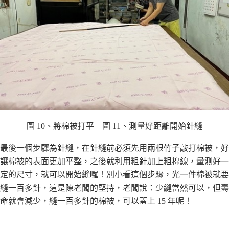
圖 10、將棉被打平 圖 11、測量好距離開始針縫
最後⼀個步驟為針縫，在針縫前必須先⽤兩根⽵⼦敲打棉被，好
讓棉被的表⾯更加平整，之後就利⽤粗針加上粗棉線，量測好⼀
定的尺⼨，就可以開始縫囉！別⼩看這個步驟，光⼀件棉被就要
縫⼀百多針，這是陳老闆的堅持，老闆說：少縫當然可以，但壽
命就會減少，縫⼀百多針的棉被，可以蓋上 15 年呢！