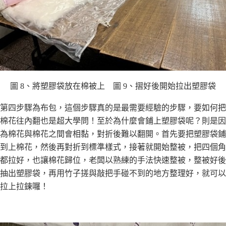
圖 8、將塑膠袋放在棉被上 圖 9、摺好後開始拉出塑膠袋
第四步驟為布包，這個步驟真的是最需要經驗的步驟，要如何把
棉花往內翻也是超⼤學問！⾄於為什麼會鋪上塑膠袋呢？則是因
為棉花與棉花之間會相黏，對折後難以翻開。⾸先要把塑膠袋鋪
到上棉花，然後再對折到標準樣式，接著就開始整被，把四個⾓
都拉好，也讓棉花歸位，老闆以熟練的⼿法快速整被，整被好後
抽出塑膠袋，再⽤⽵⼦搓與敲把⼿碰不到的地⽅整理好，就可以
拉上拉鍊囉！