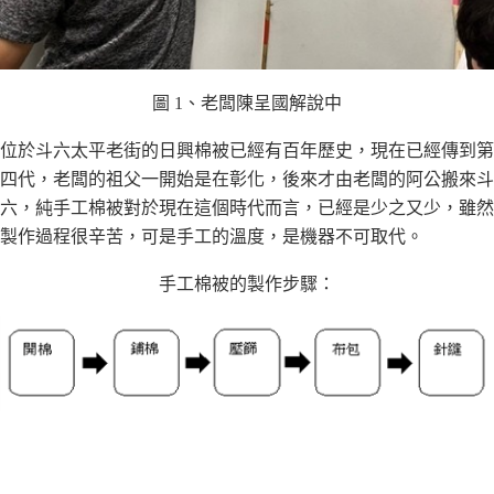
圖 1、老闆陳呈國解說中
位於⽃六太平老街的⽇興棉被已經有百年歷史，現在已經傳到第
四代，老闆的祖⽗⼀開始是在彰化，後來才由老闆的阿公搬來⽃
六，純⼿⼯棉被對於現在這個時代⽽⾔，已經是少之⼜少，雖然
製作過程很辛苦，可是⼿⼯的溫度，是機器不可取代。
⼿⼯棉被的製作步驟：