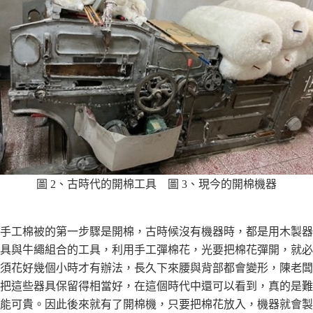
圖 2、古時代的開棉工具 圖 3、現今的開棉機器
⼿⼯棉被的第⼀步驟是開棉，古時候沒有機器時，都是⽤⽊製器
具與⽜繩組合的⼯具，利⽤⼿⼯彈棉花，光要把棉花彈開，就必
須花好幾個⼩時才有辦法，長久下來腰與背部都會變形，陳老闆
把這些器具保留得相當好，在這個時代中還可以看到，真的是難
能可貴。因此後來就有了開棉機，只要把棉花放入，機器就會製