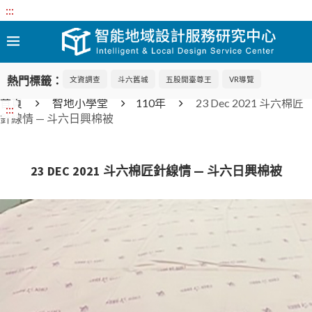
:::
熱門標籤：
文資調查
斗六舊城
五股開臺尊王
VR導覽
首頁
智地小學堂
110年
23 Dec 2021 斗六棉匠
:::
針線情 — 斗六日興棉被
23 DEC 2021 斗六棉匠針線情 — 斗六日興棉被