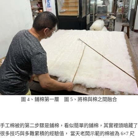
圖 4、鋪棉第⼀層 圖 5、將棉與棉之間融合
⼿⼯棉被的第⼆步驟是鋪棉，看似簡單的鋪棉，其實裡頭暗藏了
很多技巧與多難累積的經驗值， 當天老闆⽰範的棉被為 6×7 尺