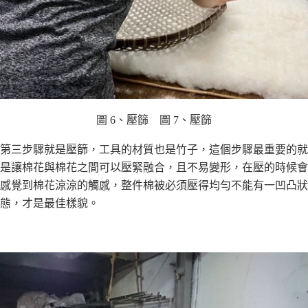
圖 6、壓篩 圖 7、壓篩
第三步驟就是壓篩，⼯具的材質也是⽵⼦，這個步驟最重要的就
是讓棉花與棉花之間可以壓緊融合，且不易變形，在壓的時候會
感覺到棉花涼涼的觸感，整件棉被必須壓得均勻不能有⼀凹凸狀
態，才是最佳樣貌。