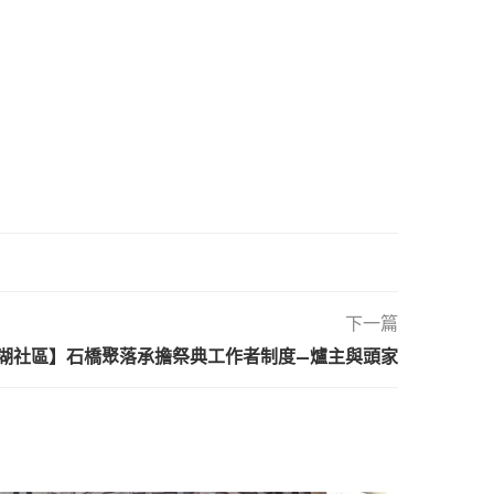
下一篇
21 【樟湖社區】石橋聚落承擔祭典工作者制度—爐主與頭家