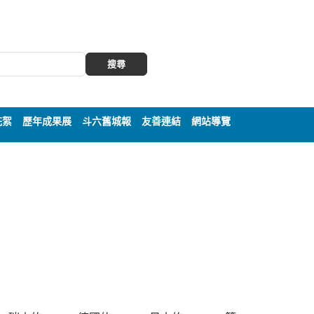
搜尋
花絮
歷年成果展
斗六舊城報
友善連結
網站導覽