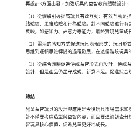
再設計3方面出發，加強玩具的益智教育體驗設計。
（
1
）從體驗引導提高玩具有效互動：有效互動是
緒體驗、思維體驗和行為體驗。對不同體驗進行有
反映，如感知力、註意力等能力，最終實現兒童成
（
2
）靈活的感知方式促進玩具表現形式：玩具形
思維到邏輯思維轉變的過程發展，在這個階段玩具
（
3
）從綜合體驗促進傳統益智形式再設計：傳統
設計，但是產品仍墨守成規、新意不足。促進綜合
總結
兒童益智玩具的設計與應用是今後玩具市場需求和
計不僅要考慮造型與益智內容，而且要通過調查分
智玩具核心價值，促進兒童更好地成長。