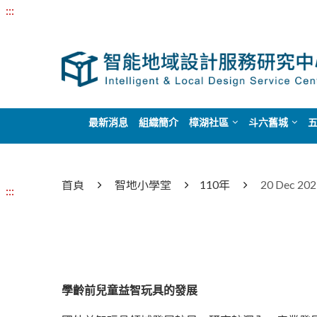
:::
最新消息
組織簡介
樟湖社區
斗六舊城
首頁
智地小學堂
110年
20 Dec 
:::
學齡前兒童益智玩具的發展