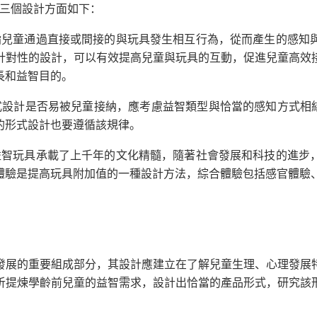
三個設計方面如下：
指兒童通過直接或間接的與玩具發生相互行為，從而產生的感知
針對性的設計，可以有效提高兒童與玩具的互動，促進兒童高效
長和益智目的。
式設計是否易被兒童接納，應考慮益智類型與恰當的感知方式相
的形式設計也要遵循該規律。
益智玩具承載了上千年的文化精髓，隨著社會發展和科技的進步
體驗是提高玩具附加值的一種設計方法，綜合體驗包括感官體驗
發展的重要組成部分，其設計應建立在了解兒童生理、心理發展
析提煉學齡前兒童的益智需求，設計出恰當的產品形式，研究該