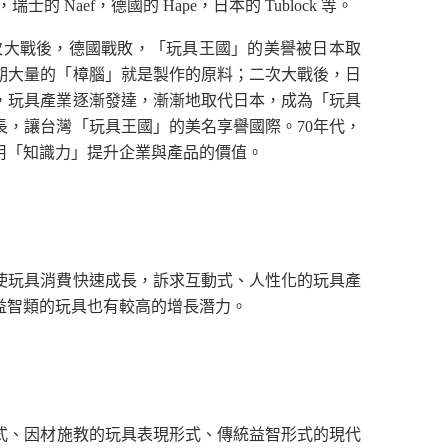
 Naef，德國的 Hape，日本的 Tublock 等。
次大戰後，德國戰敗，「玩具王國」的美譽被日本取
時期大量的「樟腦」就是製作的原料；二次大戰後，日
向，玩具產業逐漸發達，漸漸地取代日本，成為「玩具
成長，讓台灣「玩具王國」的美名享譽國際。70年代，
運用「知識力」提升企業與產品的價值。
使玩具消費快速成長，訴求互動式、人性化的玩具產
益智類的玩具也有較高的增長潛力。
式、因材施教的玩具表現形式、傳統益智形式的現代