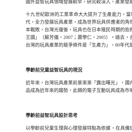
國外益智玩具領域發展較早，研究較深入，產業發展迅速，擁有
十九世紀歐洲的工業革命大大提升了生產能力，當
代，全力發展玩具產業，成為世界玩具供應者的角色
本戰敗，台灣光復後，玩具也在日本殖民時期的些微
王國」（蘇芳儀，2007；蕭學仁，2005）。過
台灣的玩具產業的競爭條件是「生產力」，80年代
學齡前兒童益智玩具的
現況
近年來，台灣玩具產業前景漸漸「露出曙光」，國
品成為近年來的趨勢，此類的電子互動玩具成為市
學齡前
益智玩具設計思考
以學齡前兒童生理
與心理發
展特點為依據，在具備