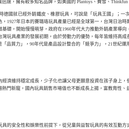
較多知名品牌，如美國的 Plantoys、費雪、Thinkfun，瑞士的
時德國就已經外銷鐵皮、橡膠玩具，可說是「玩具王國」；一
，1927年日本的賽璐珞玩具產量已經是全球第一，台灣日治
基礎，開始慢慢萌芽，政府在1960年代大力推動外銷產業導
去，台灣玩具產業的發展初期，由於勞動力的優勢，每年皆維持高
是「品質力」，90年代是產品設計整合的「競爭力」，21世紀
內經濟維持穩定成長，少子化也讓父母更願意投資在孩子身上，
場熱門新寵，國內玩具銷售市場值也不斷成長上揚，富教育性、
玩具的安全性和娛樂性前提下，從兒童與益智玩具的有效互動方