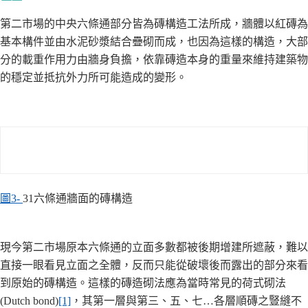
第二市場的中央六條通部分皆為磚構造工法所成，牆體以紅磚為
基本構件並由水泥砂漿結合疊砌而成，也因為這樣的構造，大部
分的載重作用力由牆身負擔，依靠磚造本身的重量來維持建築物
的穩定並抵抗外力所可能造成的變形。
圖3-
31六條通牆面的磚構造
現今第二市場原本六條通的立面多數都被後期增建所遮蔽，難以
直接一眼看見立面之全體，反而只能從破壞後而露出的部分來看
到原始的磚構造。這樣的磚造砌法應為當時常見的荷式砌法
(Dutch bond)
[1]
，其第一層與第三、五、七…各層順磚之豎縫不