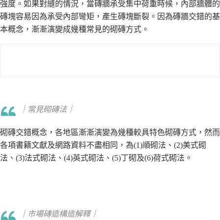
強度。如果對縫的情況，當磚牆承受集中荷重時候，內部牆體的
磚塊容易因為承受內部彎矩，產生磚塊斷裂。因為磚牆交錯的基
本概念，漸漸演變成幾種常見的砌磚方式。
｜常見砌磚法｜
砌磚交錯概念，各地區漸漸演變為幾種較具特色砌磚方式，然而
各項書籍文獻及網路資料不盡相同，為(1)順砌法、(2)美式砌
法、(3)法式砌法、(4)英式砌法、(5)丁砌及(6)荷式砌法。
｜市場磚造構造解釋｜