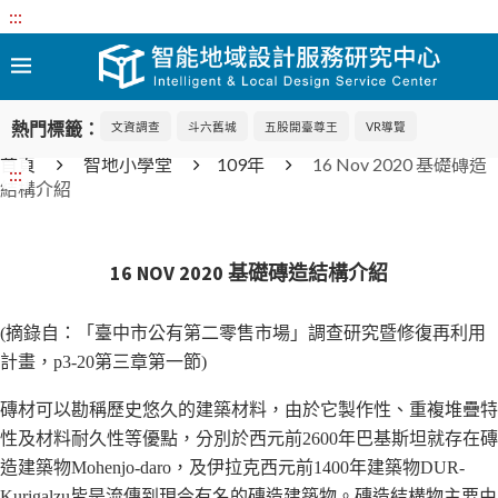
:::
熱門標籤：
文資調查
斗六舊城
五股開臺尊王
VR導覽
首頁
智地小學堂
109年
16 Nov 2020 基礎磚造
:::
結構介紹
16 NOV 2020 基礎磚造結構介紹
(摘錄自：「臺中市公有第二零售市場」調查研究暨修復再利用
計畫，p3-20第三章第一節)
磚材可以勘稱歷史悠久的建築材料，由於它製作性、重複堆疊特
性及材料耐久性等優點，分別於西元前2600年巴基斯坦就存在磚
造建築物Mohenjo-daro，及伊拉克西元前1400年建築物DUR-
Kurigalzu皆是流傳到現今有名的磚造建築物。磚造結構物主要由