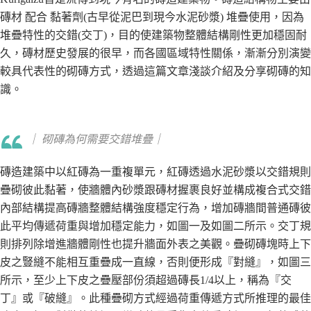
磚材 配合 黏著劑(古早從泥巴到現今水泥砂漿) 堆疊使用，因為
堆疊特性的交錯(交丁)，目的使建築物整體結構剛性更加穩固耐
久，磚材歷史發展的很早，而各國區域特性關係，漸漸分別演變
較具代表性的砌磚方式，透過這篇文章淺談介紹及分享砌磚的知
識。
｜ 砌磚為何需要交錯堆疊｜
磚造建築中以紅磚為一重複單元，紅磚透過水泥砂漿以交錯規則
疊砌彼此黏著，使牆體內砂漿跟磚材握裹良好並構成複合式交錯
內部結構提高磚牆整體結構強度穩定行為，增加磚牆間普通磚彼
此平均傳遞荷重與增加穩定能力，如圖一及如圖二所示。交丁規
則排列除增進牆體剛性也提升牆面外表之美觀。疊砌磚塊時上下
皮之豎縫不能相互重疊成一直線，否則便形成『對縫』，如圖三
所示，至少上下皮之疊壓部份須超過磚長1/4以上，稱為『交
丁』或『破縫』。此種疊砌方式經過荷重傳遞方式所推理的最佳