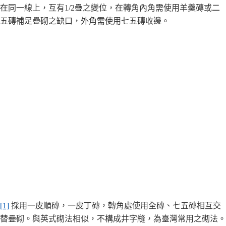
在同一線上，互有1/2疊之變位，在轉角內角需使用羊羹磚或二
五磚補足疊砌之缺口，外角需使用七五磚收邊。
[1]
採用一皮順磚，一皮丁磚，轉角處使用全磚、七五磚相互交
替疊砌。與英式砌法相似，不構成井字縫，為臺灣常用之砌法。