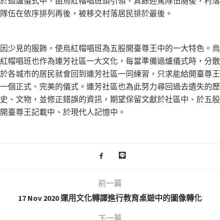
於過爐儀式中，由烏紅帽唱班頭引領，其餘迎駕隊伍隨後，村落
隊伍在依序排列再後，被移交村落居民排於最後。
因少見的服飾，使烏紅帽唱班為五股開臺尊王中的一大特色。烏
紅帽唱班也作為連芳社區一大文化，每當準備過爐儀式時，分散
於各城市的居民就會回到連芳社區一同練習，只求能給開臺尊王
一個正式、完美的儀式。連芳社區也為此努力尋回過去遺失的歷
史、文物，並修正錯誤的資訊，期望保留文獻於社區中、於五股
開臺尊王記載中、於現代人記憶中。
前一篇
17 Nov 2020 運用文化轉譯進行教育桌遊中的圖像轉化
下一篇