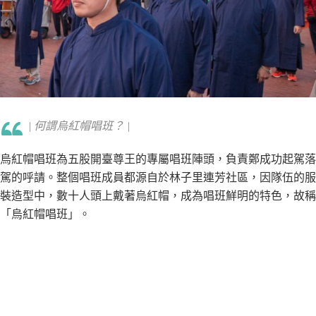
| 何謂烏紅帽唱班？ |
烏紅帽唱班為五股開臺尊王的專屬唱班陣頭，負責鄭成功起駕落
駕的呼請。整個唱班成員都源自於林子里連芳社區，因隊伍的服
裝造型中，數十人頭上戴著烏紅帽，成為唱班鮮明的特色，故稱
「烏紅帽唱班」。