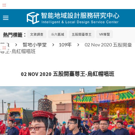
:::
熱門標籤：
文資調查
斗六舊城
五股開臺尊王
VR導覽
首頁
智地小學堂
109年
02 Nov 2020 五股開臺
:::
尊王-烏紅帽唱班
02 NOV 2020 五股開臺尊王-烏紅帽唱班