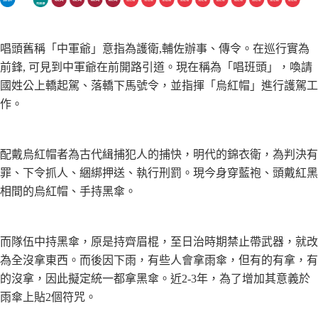
唱頭舊稱「中軍爺」意指為護衛,輔佐辦事、傳令。在巡行實為
前鋒, 可見到中軍爺在前開路引道。現在稱為「唱班頭」，喚請
國姓公上轎起駕、落轎下馬號令，並指揮「烏紅帽」進行護駕工
作。
配戴烏紅帽者為古代緝捕犯人的捕快，明代的錦衣衛，為判決有
罪、下令抓人、綑綁押送、執行刑罰。現今身穿藍袍、頭戴紅黑
相間的烏紅帽、手持黑傘。
而隊伍中持黑傘，原是持齊眉棍，至日治時期禁止帶武器，就改
為全沒拿東西。而後因下雨，有些人會拿雨傘，但有的有拿，有
的沒拿，因此擬定統一都拿黑傘。近2-3年，為了增加其意義於
雨傘上貼2個符咒。