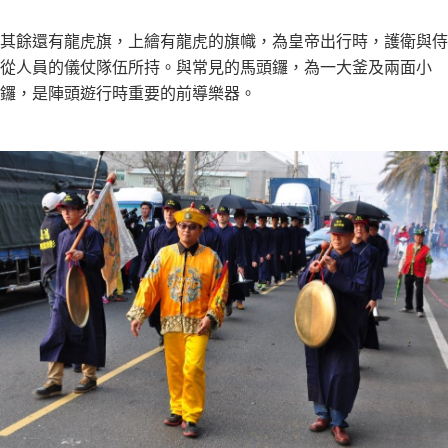
其餘還有龍虎旗，上繪有龍虎的旗幟，為皇帝出行時，護衛與侍
從人員的儀仗隊伍所持。與常見的馬頭鑼，為一大釜及兩面小
鑼，是陣頭遊行時重要的前導樂器。