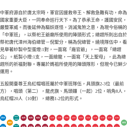
中軍府源自於唐太宗時，軍官因援救帝王、解救急難有功，命為
國家重要大臣，一同奉命巡行天下。為了恭承王命，護國安民，
嚴整軍威。而後延伸為驅妖逐怪，消滅鬼煞之意，為現今俗稱的
「中軍班」，以祭祀王爺廟所使用的陣頭形式；總趕所則出自於
祭祀唐代漳州海伯總管－倪聖分，稱為倪總管。繞境隊伍中，看
見舉著紗製中型蛋燈:1對，一面寫「廠官爺」，一面寫「總趕
公」。紙製小燈:1支，一面繪龍，一面寫「天上聖母」，此為總
趕所的祈福對聯。專屬於媽祖所使用的陣頭隊形，但現今已鮮少
運用。
五股開臺尊王烏紅帽唱班屬於中軍班隊伍，具頭旗2-3位（最前
方），唱頭（第二），龍虎旗、馬頭鑼（一起）2位，哨角8人，
烏紅帽20人（10對），總務1-2位的形式。