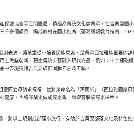
產保護協會等民間團體，積極為傳統文化做傳承，在吉貝耍國小
三千多個詞彙，編成教材在國小推廣（臺灣讀報教育指南，202
戲劇表演，讓孩童從小培養民族意識，是傳承西拉雅族重要的課
用上做些創新，藉由傳統工藝融入現代商品，例如：十字繡磁鐵
品中表現獨特吉貝耍族群圖騰元素及工藝。
祖靈阿立母請求祝福，並將米命名為「澤蘭米」（西拉雅國家風景
心健康，也將澤蘭米做成爆米香，讓遊客體驗爆米過程。
驗，將以上規劃成部落小旅行，有助於吉貝耍部落文化及特色推