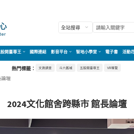
五股開臺尊王
國際連結
影音平台
智地小學堂
電子書
活動
熱門標籤：
文資調查
斗六舊城
五股開臺尊王
VR導覽
長論壇
2024文化館舍跨縣市 館長論壇