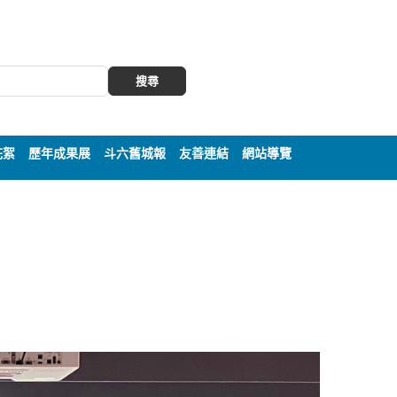
搜尋
花絮
歷年成果展
斗六舊城報
友善連結
網站導覽