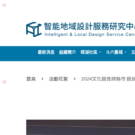
:::
最新消息
組織簡介
樟湖社區
斗六舊城
首頁
活動花絮
2024文化館舍跨縣市 館
:::