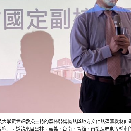
技大學黃世輝教授主持的雲林縣博物館與地方文化館運籌機制計
館長論壇」。邀請來自雲林、嘉義、台南、高雄、南投及屏東等縣