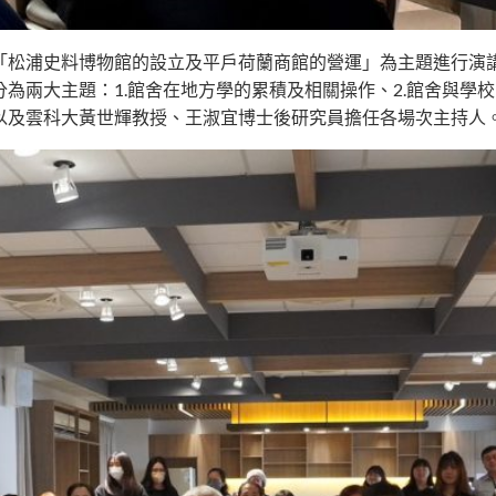
「松浦史料博物館的設立及平戶荷蘭商館的營運」為主題進行演
為兩大主題：1.館舍在地方學的累積及相關操作、2.館舍與學
以及雲科大黃世輝教授、王淑宜博士後研究員擔任各場次主持人