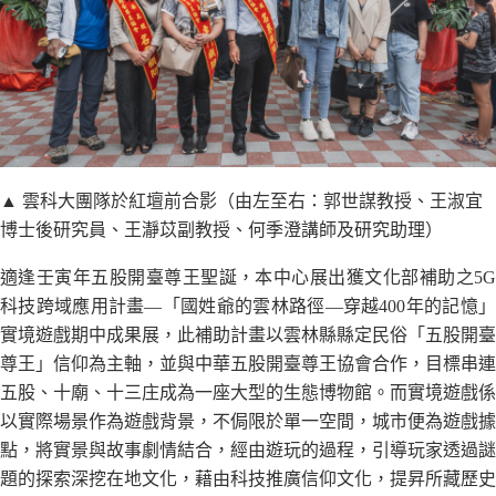
▲ 雲科大團隊於紅壇前合影（由左至右：郭世謀教授、王淑宜
博士後研究員、王瀞苡副教授、何季澄講師及研究助理）
適逢壬寅年五股開臺尊王聖誕，本中心展出獲文化部補助之5G
科技跨域應用計畫—「國姓爺的雲林路徑—穿越400年的記憶」
實境遊戲期中成果展，此補助計畫以雲林縣縣定民俗「五股開臺
尊王」信仰為主軸，並與中華五股開臺尊王協會合作，目標串連
五股、十廟、十三庄成為一座大型的生態博物館。而實境遊戲係
以實際場景作為遊戲背景，不侷限於單一空間，城市便為遊戲據
點，將實景與故事劇情結合，經由遊玩的過程，引導玩家透過謎
題的探索深挖在地文化，藉由科技推廣信仰文化，提昇所藏歷史