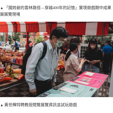
▲
「國姓爺的雲林路徑—穿越400年的記憶」實境遊戲期中成果
展展覽現場
▲
黃世輝特聘教授閱覽展覽資訊並試玩遊戲