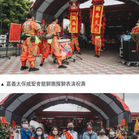
▲ 嘉義太保威聖會龍獅團醒獅表演祝壽