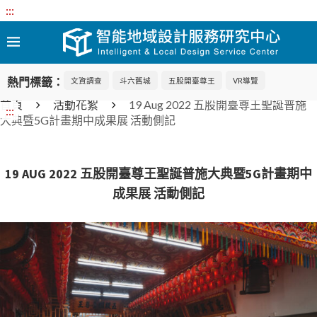
:::
熱門標籤：
文資調查
斗六舊城
五股開臺尊王
VR導覽
首頁
活動花絮
19 Aug 2022 五股開臺尊王聖誕普施
:::
大典暨5G計畫期中成果展 活動側記
19 AUG 2022 五股開臺尊王聖誕普施大典暨5G計畫期中
成果展 活動側記