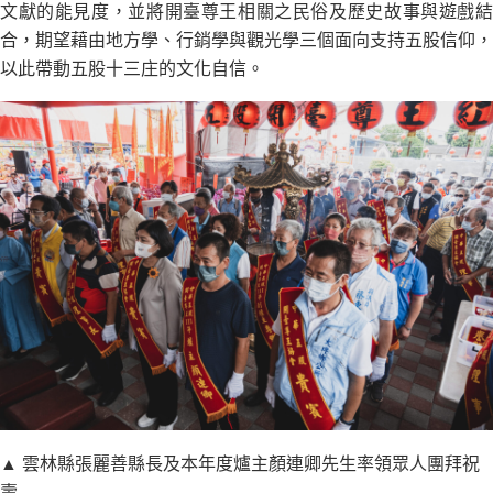
文獻的能見度，並將開臺尊王相關之民俗及歷史故事與遊戲結
合，期望藉由地方學、行銷學與觀光學三個面向支持五股信仰，
以此帶動五股十三庄的文化自信。​
▲ 雲林縣張麗善縣長及本年度爐主顏連卿先生率領眾人團拜祝
壽