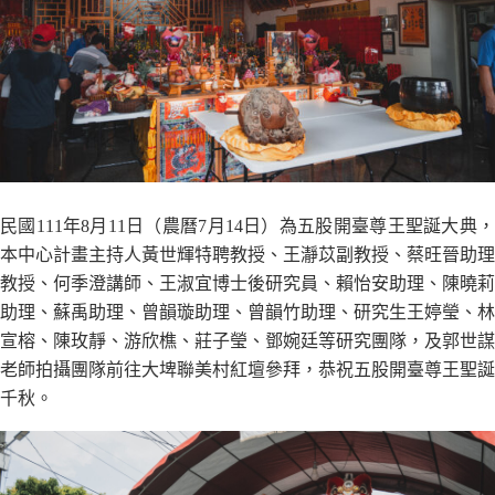
民國111年8月11日（農曆7月14日）為五股開臺尊王聖誕大典，
本中心計畫主持人黃世輝特聘教授、王瀞苡副教授、蔡旺晉助理
教授、何季澄講師、王淑宜博士後研究員、賴怡安助理、陳曉莉
助理、蘇禹助理、曾韻璇助理、曾韻竹助理、研究生王婷瑩、林
宣榕、陳玫靜、游欣樵、莊子瑩、鄧婉廷等研究團隊，及郭世謀
老師拍攝團隊前往大埤聯美村紅壇參拜，恭祝五股開臺尊王聖誕
千秋。​