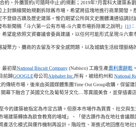
合約，外攤簽約(可隨時中止)的規劃；2019年7月雲科大建築系劉
上封鎖線開始規劃拆除舊市場，希望將這塊地進行商業開發。歷經2
指定不登錄古蹟及歷史建築。惟仍期望公所與文史團體溝通協調討論
日發布新聞稿「斗六第一公有市場-斗六東市場拆除案之說明」
[1]
：
，希望能依照文資審議會委員建議，以任何可能形式呈現斗六東
場凝聚力、攤商的去留及不安全感問題，以及城鎮生活紋理脈絡
代，最初是
National Biscuit Company
(Nabisco) 工廠生產
奧利奧餅乾
 目前歸
GOOGLE
母公司
Alphabet Inc.
所有，被紐約州和
National Re
的傳統市場，後來由英國媒體集團Time Out Group收購，
5月開幕下融合了英國文化及葡萄牙文化…等異國美食，並穿插書
至今的建築被指定為市定古蹟。但原本市場作為買賣、社交與生
「將市場建築轉換為飲食教育的場域」、「使古蹟作為在地社會議
資產活化模式與運作機制再設計，階段性、漸進式地回應在地社