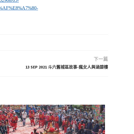
702908/05-
%AF%E8%A7%80-
下一篇
13 SEP 2021 斗六舊城區故事-瘋女人與涵碧樓