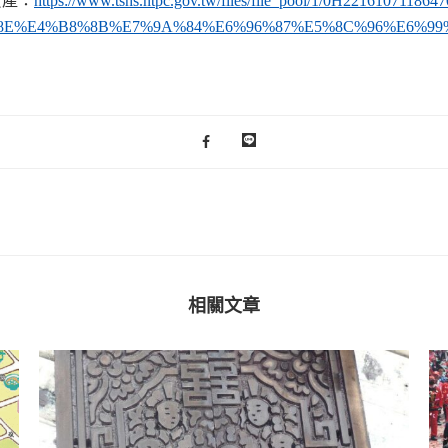
資產：
https://www.tshs.ntpc.gov.tw/files/file_pool/1/0H221610711864
E%E4%B8%8B%E7%9A%84%E6%96%87%E5%8C%96%E6%99
相關文章