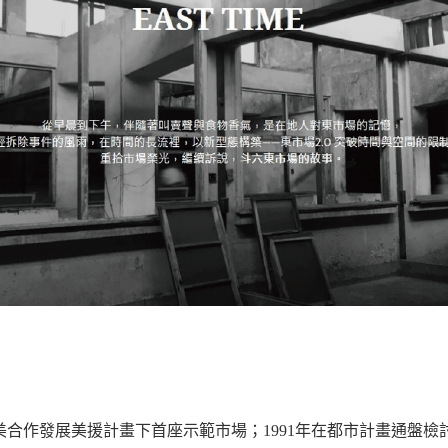
台美合作發展美援計畫下首座示範市場；1991年在都市計畫通盤