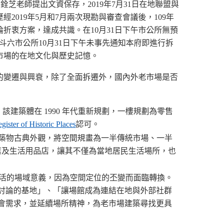
銓芝老師提出文資保存，2019年7月31日在地聯盟與
019年5月和7月兩次現勘與審查會議後，109年
折衷方案，達成共識。在10月31日下午市公所無預
斗六市公所10月31日下午未事先通知本府即進行拆
市場的在地文化與歷史記憶。
的變遷與興衰，除了全面拆遷外，國內外老市場是否
。該建築體在 1990 年代重新規劃，一樓規劃為零售
gister of Historic Places
認可。
保留建築物古典外觀，將空間規畫為一半傳統市場、一半
店及生活用品店，讓其不僅為當地居民生活場所，也
活的場域意義，因為空間定位的丕變而面臨轉換。
題討論的基地」、「讓場館成為連結在地與外部社群
會需求，並延續場所精神，為老市場建築尋找更具