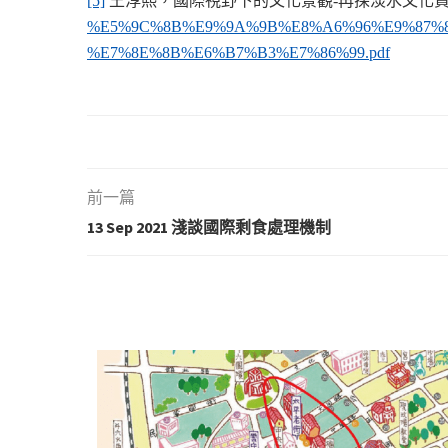
[5]
王淳熙，國際視野下的文化景觀-再探淡水文化
%E5%9C%8B%E9%9A%9B%E8%A6%96%E9%87%8
%E7%8E%8B%E6%B7%B3%E7%86%99.pdf
前一篇
13 Sep 2021 淺談國際剩食處理機制