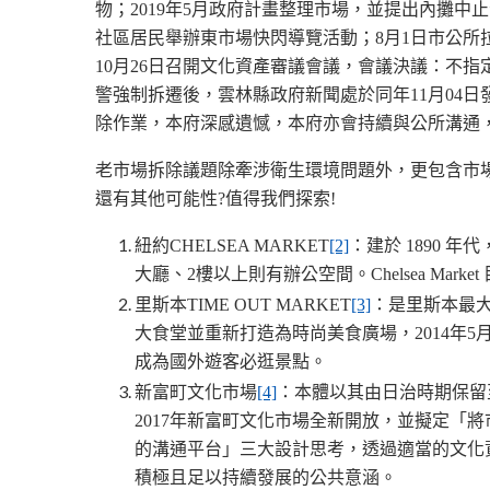
物；2019年5月政府計畫整理市場，並提出內攤中止
社區居民舉辦東市場快閃導覽活動；8月1日市公所拉
10月26日召開文化資產審議會議，會議決議：不
警強制拆遷後，雲林縣政府新聞處於同年11月04
除作業，本府深感遺憾，本府亦會持續與公所溝通
老市場拆除議題除牽涉衛生環境問題外，更包含市
還有其他可能性?值得我們探索!
紐約CHELSEA MARKET
[2]
：建於 1890 年
大廳、2樓以上則有辦公空間。Chelsea Market
里斯本TIME OUT MARKET
[3]
：是里斯本最大
大食堂並重新打造為時尚美食廣場，2014年
成為國外遊客必逛景點。
新富町文化市場
[4]
：本體以其由日治時期保留
2017年新富町文化市場全新開放，並擬定
的溝通平台」三大設計思考，透過適當的文化
積極且足以持續發展的公共意涵。