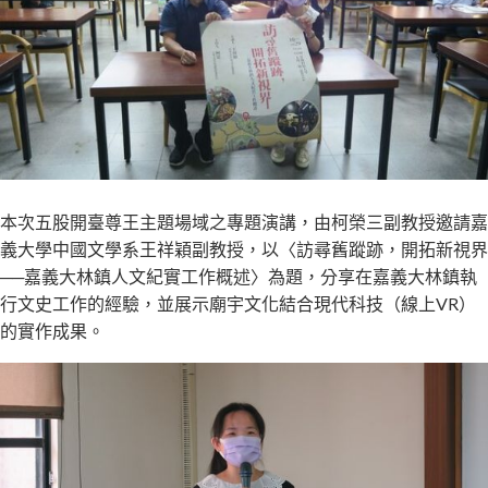
本次五股開臺尊王主題場域之專題演講，由柯榮三副教授邀請嘉
義大學中國文學系王祥穎副教授，以〈訪尋舊蹤跡，開拓新視界
──嘉義大林鎮人文紀實工作概述〉為題，分享在嘉義大林鎮執
行文史工作的經驗，並展示廟宇文化結合現代科技（線上VR）
的實作成果。