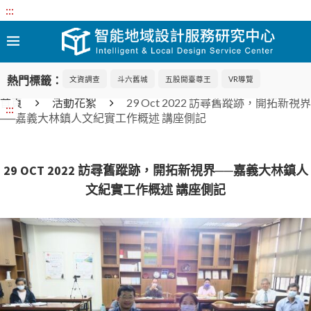
:::
熱門標籤：
文資調查
斗六舊城
五股開臺尊王
VR導覽
首頁
活動花絮
29 Oct 2022 訪尋舊蹤跡，開拓新視界
:::
──嘉義大林鎮人文紀實工作概述 講座側記
29 OCT 2022 訪尋舊蹤跡，開拓新視界──嘉義大林鎮人
文紀實工作概述 講座側記