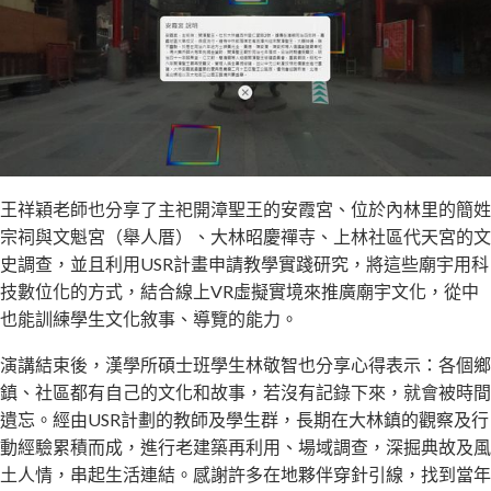
王祥穎老師也分享了主祀開漳聖王的安霞宮、位於內林里的簡姓
宗祠與文魁宮（舉人厝）、大林昭慶禪寺、上林社區代天宮的文
史調查，並且利用USR計畫申請教學實踐研究，將這些廟宇用科
技數位化的方式，結合線上VR虛擬實境來推廣廟宇文化，從中
也能訓練學生文化敘事、導覽的能力。
演講結束後，漢學所碩士班學生林敬智也分享心得表示：各個鄉
鎮、社區都有自己的文化和故事，若沒有記錄下來，就會被時間
遺忘。經由USR計劃的教師及學生群，長期在大林鎮的觀察及行
動經驗累積而成，進行老建築再利用、場域調查，深掘典故及風
土人情，串起生活連結。感謝許多在地夥伴穿針引線，找到當年