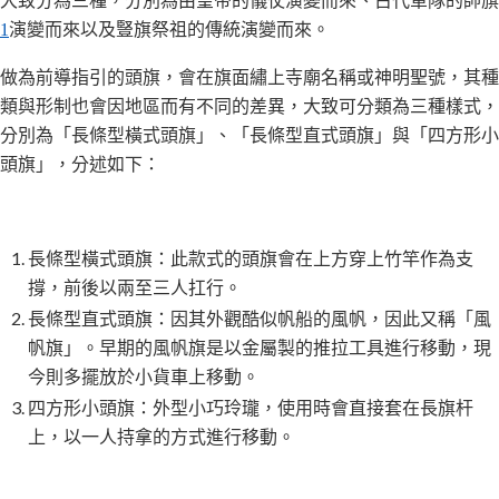
大致分為三種，分別為由皇帝的儀仗演變而來、古代軍隊的帥旗
1
演變而來以及豎旗祭祖的傳統演變而來。
做為前導指引的頭旗，會在旗面繡上寺廟名稱或神明聖號，其種
類與形制也會因地區而有不同的差異，大致可分類為三種樣式，
分別為「長條型橫式頭旗」、「長條型直式頭旗」與「四方形小
頭旗」，分述如下：
長條型橫式頭旗：此款式的頭旗會在上方穿上竹竿作為支
撐，前後以兩至三人扛行。
長條型直式頭旗：因其外觀酷似帆船的風帆，因此又稱「風
帆旗」。早期的風帆旗是以金屬製的推拉工具進行移動，現
今則多擺放於小貨車上移動。
四方形小頭旗：外型小巧玲瓏，使用時會直接套在長旗杆
上，以一人持拿的方式進行移動。