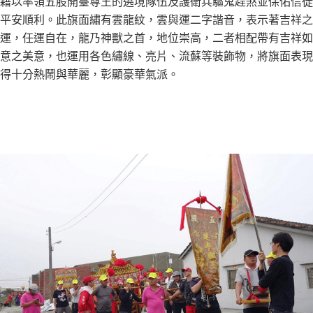
藉以率領五股開臺尊王的遶境隊伍及護衛兵驅鬼趕煞並保佑信徒
平安順利。此旗面繡有雲龍紋，雲與運二字諧音，表示著吉祥之
運，任運自在，龍乃神獸之首，地位崇高，二者相配帶有吉祥如
意之美意，也運用各色繡線、亮片、流蘇等裝飾物，將旗面表現
得十分熱鬧與華麗，彰顯豪華氣派。