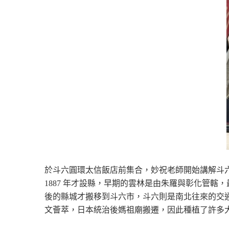
於⽃六圓環太信飯店前集合，妙祝老師開始講解⽃
1887 年才設縣，早期的雲林是由朱羅與彰化管
後的縣城才搬移到⽃六市，⽃六則是南北往來的交通
⽂薈萃，⽇本統治後媽祖廟搬遷，因此種植了許多⼤