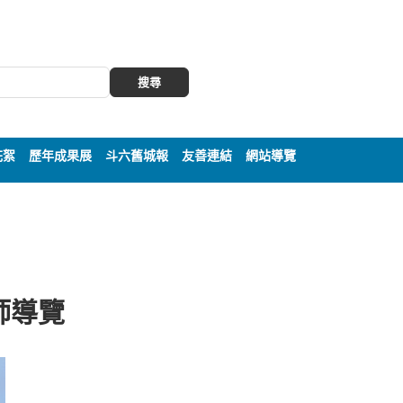
搜尋
花絮
歷年成果展
斗六舊城報
友善連結
網站導覽
老師導覽