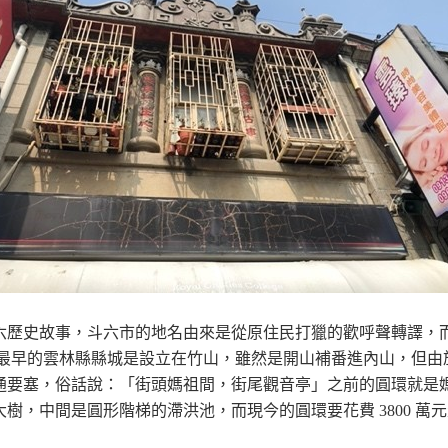
六歷史故事，⽃六市的地名由來是從原住⺠打獵的歡呼聲轉譯，
轄，最早的雲林縣縣城是設立在⽵⼭，雖然是開⼭補番進內⼭，但
要塞，俗話說：「街頭媽祖間，街尾觀⾳亭」之前的圓環就是媽祖
樹，中間是圓形階梯的滯洪池，⽽現今的圓環要花費 3800 萬