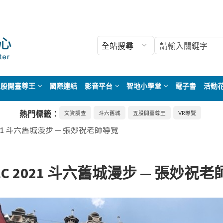
五股開臺尊王
國際連結
影音平台
智地小學堂
電子書
活動
熱門標籤：
文資調查
斗六舊城
五股開臺尊王
VR導覽
2021 ⽃六舊城漫步 — 張妙祝老師導覽
DEC 2021 ⽃六舊城漫步 — 張妙祝