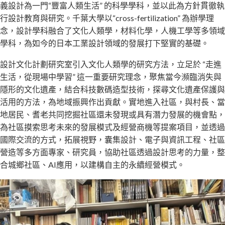
義設計為一門“豐富人類生活” 的科學學科，並以此為方針貫徹執
行設計教育與研究。千葉大學以“cross-fertilization” 為辦學理
念，設計學科融合了文化人類學，材料化學，人機工學等多領域
學科，為如今的日本工業設計領域的發展打下堅實的基礎。
設計文化計劃研究室引入文化人類學的研究方法，立足於 “走進
生活，從現場中學習” 這一重要研究理念，聚焦當今瀕臨消失與
隱形的文化遺產，結合科技數碼造型技術，探尋文化遺產保護與
活用的方法，為地域振興作出貢獻。實地進入社區，與村長、當
地居民、耆老共同挖掘社區還未發現或具有潛力發展的機會點，
為社區摸索思考未來的發展模式及經營商機等提案項目，並透過
國際交流的方式，拓展視野，囊集設計、電子與資訊工程、社區
營造等多方面專家、研究員，協助社區透過設計思考的力量，整
合城鄉社區、AI應用，以建構自主的永續經營模式。