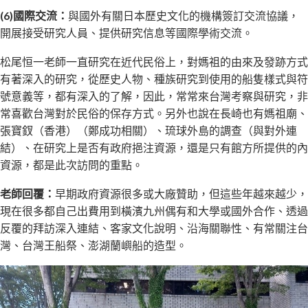
(6)國際交流：
與國外有關日本歷史文化的機構簽訂交流協議，
開展接受研究人員、提供研究信息等國際學術交流。
松尾恒一老師一直研究在近代民俗上，對媽祖的由來及發跡方式
有著深入的研究，從歷史人物、種族研究到使用的船隻樣式與符
號意義等，都有深入的了解，因此，常常來台灣考察與研究，非
常喜歡台灣對於民俗的保存方式。另外也說在長崎也有媽祖廟、
張寶釵（香港）（鄭成功相關）、琉球外島的調查（與對外連
結）、在研究上是否有政府挹注資源，還是只有館方所提供的內
資源，都是此次訪問的重點。
老師回覆：
早期政府資源很多或大廠贊助，但這些年越來越少，
現在很多都自己出費用到橫濱九州偶有和大學或國外合作、透過
反覆的拜訪深入連結、客家文化說明、沿海關聯性、有常關注台
灣、台灣王船祭、澎湖蘭嶼船的造型。