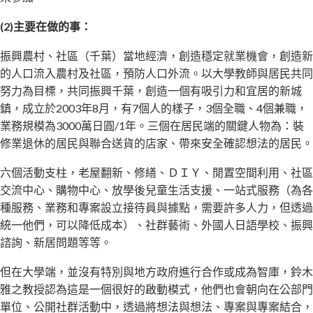
(2)
主要在做的事：
振興農村、社區（千葉）當地經濟，創造穩定就業機會，創造新
的人口流入農村及社區，預防人口外流。以大學教師與居民共同
努力為目標，共同振興千葉，創造一個有吸引力和宜居的新城
鎮，成立於2003年8月，有7個人的樣子，3個全職、4個兼職，
業務規模為3000萬日圓/1年。三個在居民端的關鍵人物為：裝
修業退休的居民與聯合送貨的店家、帶來安全確認想法的居民。
六個活動支柱，老屋翻新、修繕、ＤＩＹ、閒置空間利用、社區
交流中心、購物中心、放學後兒童生活支援、一站式服務（為各
種服務、業務和專案設立接待員與據點，需要許多人力，但透過
統一他們，可以降低成本）、社群藝術、外國人日語學校、振興
諮詢、新居問題等等。
但在大學端，並沒有特別與地方政府進行合作或成為智庫，鈴木
雅之教授認為這是一個很好的啟動模式，他們也會朝向在公部門
單位、公開社群活動中，透過將想法與想法、專案與專案結合，