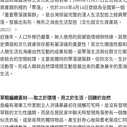
需加以維護保存之文化紀念物名單；2006年12月27日公告為文化
資產類別裡的「聚落」，也於2010年4月14日登錄為全國第一個
「重要聚落建築群」，是台灣保留完整的漢人生活型態之經典聚
落，發展出有形、無形之海島生活型態（文化部文化資產局，
2021）。
近幾年，人口外移仍嚴重、無人使用的房屋毀壞傾倒快速，其歷
史價值和文化資產保存都有著深遠的重要性！其文化價值性都和
人類生活在海邊自然互動的成果有關，是聚落生活與社群文化緊
密結合的空間紋理，主要是獨特的聚落建築群、信仰文化、生計
活動等，形成人類與自然環境間互動發展出來的農漁兼半的里海
生活。
草鞋編織素材──取之於環境、用之於生活、回歸於自然
島編有潮事工作室創立人洪瑀蓁最初在接觸花宅時，並沒有發現
草鞋的文化性議題，而是在居民家中聊天時發現角落旁有一個像
似洗衣板，或是長凳的獨特物品，產生好奇心故與耆老葉成仁阿