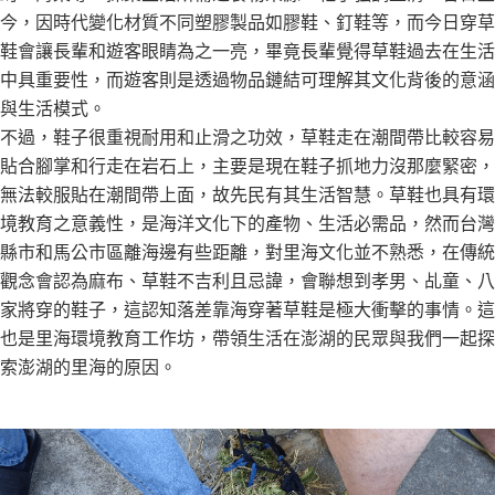
今，因時代變化材質不同塑膠製品如膠鞋、釘鞋等，而今日穿草
鞋會讓長輩和遊客眼睛為之一亮，畢竟長輩覺得草鞋過去在生活
中具重要性，而遊客則是透過物品鏈結可理解其文化背後的意涵
與生活模式。
不過，鞋子很重視耐用和止滑之功效，草鞋走在潮間帶比較容易
貼合腳掌和行走在岩石上，主要是現在鞋子抓地力沒那麼緊密，
無法較服貼在潮間帶上面，故先民有其生活智慧。草鞋也具有環
境教育之意義性，是海洋文化下的產物、生活必需品，然而台灣
縣市和馬公市區離海邊有些距離，對里海文化並不熟悉，在傳統
觀念會認為麻布、草鞋不吉利且忌諱，會聯想到孝男、乩童、八
家將穿的鞋子，這認知落差靠海穿著草鞋是極大衝擊的事情。這
也是里海環境教育工作坊，帶領生活在澎湖的民眾與我們一起探
索澎湖的里海的原因。