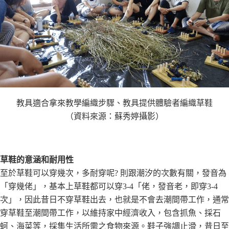
教具適合拿來教學編織步驟、教具提供體驗者編織草鞋
（資料來源：蘇秀婷攝影）
草鞋的意涵和耐用性
至於草鞋可以穿幾次，多耐穿呢? 則跟潮汐的次數有關，發音為
「穿幾佬」，基本上草鞋都可以穿3-4「佬，發音老，即穿3-4
次」，因此昔日不穿草鞋出去，也就是不會去潮間帶工作，通常
穿草鞋至潮間帶工作，以維持家中經濟收入，包含抓魚、採石
蚵、海菜等，採集生活所需之食物來源。鞋子強調止滑，昔日至