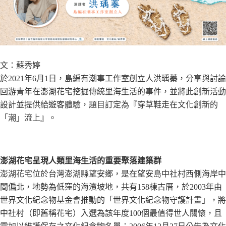
文：蘇秀婷
於2021年6月1日，島編有潮事工作室創立人洪瑀蓁，分享與討論
回游青年在澎湖花宅挖掘傳統里海生活的事件，
並將此創新活動
設計並提供給遊客體驗，題目訂定為『穿草鞋走在文化創新的
「潮」流上』。
澎湖花宅呈現人類里海生活的重要聚落建築群
澎湖花宅位於台灣澎湖縣望安鄉，是在望安島中社村西側海岸中
間偏北，地勢為低窪的海濱坡地，共有158棟古厝，於2003年由
世界文化紀念物基金會推動的「世界文化紀念物守護計畫」，將
中社村（即舊稱花宅）入選為該年度100個最值得世人關懷，且