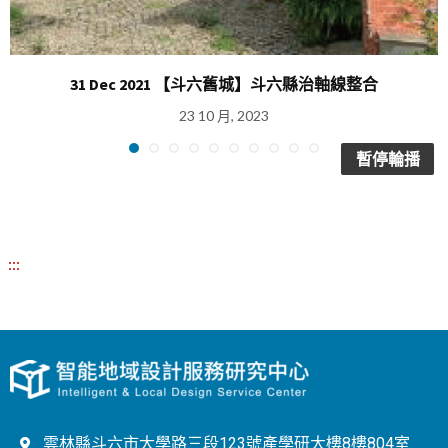
31 Dec 2021 【斗六舊城】斗六縣治軸線整合
23 10 月, 2023
暫停輪播
:::
雲林縣斗六市大學路三段123號產學研大樓8樓804室