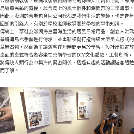
公陸續請教後，遂開啟後續相關花宅的傳統文化創新活動，即海
島編織民藝的背後，蘊含島上的風土個性和潮間帶的日常海事。
因此，澎湖的耆老包含阿公阿嬤都是我們生活的導師，也是青年
回鄉的引路人，有別於學校老師教導關於學校的學術知識。
傳統上，草鞋為澎湖海島里海生活的居民日常用品，創立人洪瑀
蓁將海島老手藝進行傳承，並重新模擬打造傳統大型坐式樣式的
草鞋器物，然而為了讓遊客在短時間更易於學習，設計出於置放
桌面的桌式符合遊客坐在桌前學習的DIY文化體驗、工藝創新，
將傳統人類行為中與海的緊密關係，透過有趣的活動讓遊客體驗
而了解。