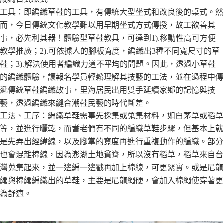
工具：即編織草鞋的工具，有傳統大型坐式和改良後的桌式。然
而，今日傳統文化教學難以用早期坐式方式傳授，故工欲善其
事，必先利其器！體驗型草鞋教具，可達到1).移動性高可方便
教學推廣；2).可依據人的腳板寬度，編織出3種不同寬尺寸的草
鞋；3).解決使用者編織力道不平均的問題。因此，透過小草鞋
的編織體驗，讓報名學員輕鬆理解其技藝的工法，並在過程中傳
遞傳統草鞋編織故事，里海居民出用雙手延續家鄉的記憶與技
藝，透過編織來縫合潮鞋民藝的時代斷差。
工法、工序：編織草鞋需事先採集或蒐集材料，如白茅草或稻草
等，並進行曬乾，而耆老們有不同的編織草鞋步驟，但基本上就
是先弄出經緯線，以及腳掌的寬度再進行重複動作的編織。部分
也會混雜棉線，因為澎湖土地貧脊，所以沒有稻草，稻草來自台
灣蒐集起來，並一邊編一邊戳再加上棉線，可更緊實。或是尼龍
繩與棉繩編織出的草鞋，主要是尼龍繩硬，會加入棉繩使穿著更
為舒適。