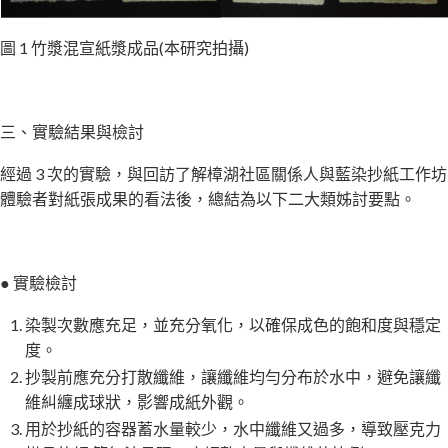
圖 1 竹漿混宣紙漿成品(本研究拍攝)
三、實驗結果與檢討
經過 3 次的實驗，與回訪了解樟湖社區關係人與藍染抄紙工作坊
體驗者對紙張成果的看法後，總結為以下二大類姊討要點。
● 實驗檢討
染製次數應充足，並充分氧化，以確保成色的飽和度與穩定
度。
抄製前應充分打散纖維，讓纖維均勻分布於水中，避免讓纖
維糾纏成球狀，影響成紙外觀。
用於抄紙的容器蓄水量較少，水中纖維又過多，導致壓克力