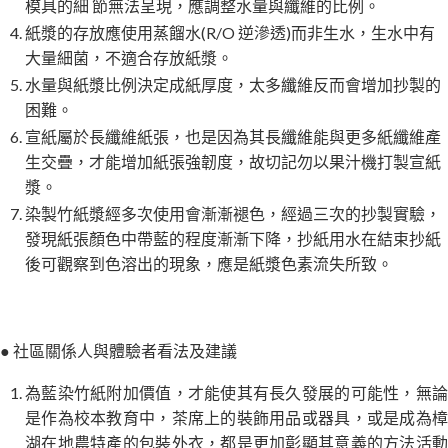
模具的細 節無法呈現，應調整水量與纖維的比例。
紙漿的存放應使用蒸餾水(R/O 逆滲透)而非生水，生水中有
大量細菌，不適合存放紙漿。
水量與紙漿比例決定成紙厚度，太多纖維反而會增加抄製的
困難。
宣紙屬於長纖維紙張，也是因為其長纖維能與更多紙纖維產
生交疊，才能增加紙張強韌度，故切記勿以果汁機打製宣紙
漿。
染製竹紙漿經多次使用會漸漸褪色，經過三次的抄製實驗，
發現紙張顏色中帶藍的程度漸漸下降，抄紙用水在結束抄紙
後可觀察到色溶出的現象，應是紙漿色素流失所致。
● 社區關係人與體驗者看法及建議
為藍染竹紙附加價值，才能使其有長久發展的可能性，無論
是作為校本教育中，茶席上的裝飾用品或器具，或是成為樟
湖在地農特產的包裝外衣，都是更加彰顯其意義的方法活動