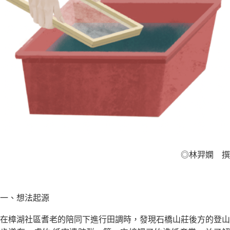
◎林羿嫻 撰
一、想法起源
在樟湖社區耆老的陪同下進行田調時，發現石橋山莊後方的登山