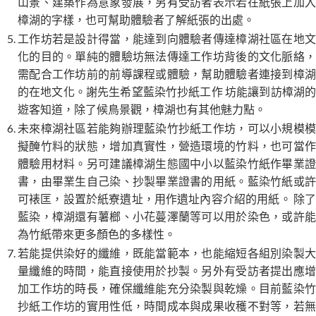
山景、建築作為意象發展，另有受訪者表示若在紙張上加入
樟湖的字樣，也可幫助體驗者了解紙張的出處。
工作坊若是設計得當，能達到向體驗者傳達樟湖社區在地文
化的目的。單純的體驗坊無法傳達工作坊背後的文化脈絡，
需配合工作坊前的前導課程或體驗，幫助體驗者連接到樟湖
的在地文化。謝先生希望藍染竹抄紙工作 坊能讓到訪樟湖的
遊客知道，除了候鳥景觀，樟湖也有其他魅力點。
未來樟湖社區若能夠辦理藍染竹抄紙工作坊，可以小規模模
擬醃竹料的狀態，增加真實性，營造環境的竹料，也可當作
體驗用材料。另可建議樟湖生態國中小以藍染竹紙作畢業證
書，由畢業生自己染、抄製畢業證書的用紙。藍染竹紙或許
可裱匡，設置於紙寮遺址，用作遺址內容介紹的用紙。 除了
藍染，樟湖還有薯榔、小花蔓澤蘭等可以用於染色，或許能
為竹紙帶來更多顏色的多樣性。
若能提供染好的纖維，既能當範本，也能縮短各組別染製大
量纖維的時間，能直接使用於抄製。另外有受訪者提出應增
加工作坊的時長，確保纖維能充分染製與乾燥。目前藍染竹
抄紙工作坊的實用性低，時間成本與成果收穫不對等，若無