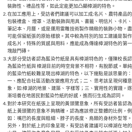
裝飾性、禮品性等，如此定能更加凸顯樟湖的特色。
在加工應用上，受訪者們建議可以加工成:名片、農特產品的
包裝禮盒、 燈罩、活動裝飾與用具、書籤、明信片、卡片、
筆記本、月曆，或是運用雷雕技術製作精緻的裝飾小物，盡
可能保留紙張的原始樣貌。其中較為特別的加工建議是製作
成名片，特殊的質感與用料，應能成為傳達樟湖特色的第一
塊敲門磚。
大部分受訪者認為藍染竹紙是具有樟湖特色的，僅陳校長認
為藍染竹紙與 樟湖目前的時空背景不相符，有脫節感。單純
的藍染竹紙較難呈現出樟湖的特色，以下幾點是該思量的：
一、應配合社區活動改變應用方式；二、 思考該呈現何種意
象，如:樟湖的地景、建築、字樣等；三、實用性的實踐，逐
漸培養在地居民對藍染竹紙的好感，進而衍生成為認同。
對於本研究在紙張上呈現的黃頭鷺意象，所有受訪者皆認為
紙上黃頭鷺的意象不夠精確，認為應該修正整體的比例，例
如：嘴巴的長度與粗細、脖子的長度、鳥類的身材外型等。
另外，對於紙上的印象呈現，有受訪者建議可以樟湖在地的