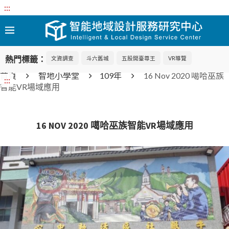
:::
熱門標籤：
文資調查
斗六舊城
五股開臺尊王
VR導覽
首頁
智地小學堂
109年
16 Nov 2020 噶哈巫族
:::
智能VR場域應用
16 NOV 2020 噶哈巫族智能VR場域應用