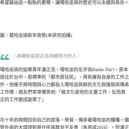
希望藉由這一點點的累積，讓噶哈巫族的歷史可以永續與長存。
圖：葛哈巫過新年夜祭(本研究拍攝)
｜為噶哈巫族正名持續努力的人｜
噶哈巫族的返鄉青年潘正浩，噶哈巫的名字為Bauke Dai’i，原本
居住於台中，是標準的「都市原住民」，再有擁有自身的工作之
外，他幾乎將時間與心力都投入噶哈巫族群的文化與復振與傳承
工作裡，朋友們常常嘲笑他:「做文化是他的主要工作，反而真
正的工作變成副業了」
花十年的時間回到自己的部落，學習、傳承著噶哈巫的種種。儘
管外面的大環境對原住民族群並不友善（朱恩成2016）。但潘正