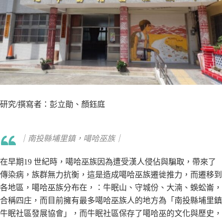
研究/撰寫者：彭立勛、顏鈺庭
｜南投縣埔里鎮，噶哈巫族｜
在早期19 世紀時，噶哈巫族因為遭受漢人侵佔與騙取，帶來了
傳染病，族群無力抗衡，這是造成噶哈巫族遷徙推力，而遷移到
各地區，噶哈巫族分布在，：牛眠山、守城份、大湳、蜈蚣崙，
合稱四庄，而目前擁有最多噶哈巫族人的地方為「南投縣埔里鎮
牛眠社區發展協會」，而牛眠社區保存了噶哈巫的文化與歷史，