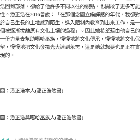
浩回到部落，卻給了他許多不同以往的觀點，也開啟了更多可能
性。潘正浩在2016曾說：「在那個念國立編譯館的年代，我卻對
於自己生長的土地感到陌生，進入體制內教育到出來工作，是一
個被逐漸拔離原有文化土壤的過程」。因此她希望藉由他自己的
一份力量去幫助噶哈巫族，慢慢地將文化傳承，慢慢地將文化保
留，慢慢地把文化發揚光大達到永需，這是她就想要也是正在實
現的。
圖：潘正浩本人(潘正浩臉書)
圖：潘正浩與噶哈巫族人(潘正浩臉書)