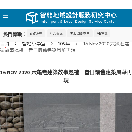
:::
熱門標籤：
文資調查
斗六舊城
五股開臺尊王
VR導覽
首頁
智地小學堂
109年
16 Nov 2020 六龜老建
:::
築故事巡禮－昔日懷舊建築風華再現
16 NOV 2020 六龜老建築故事巡禮－昔日懷舊建築風華再
現