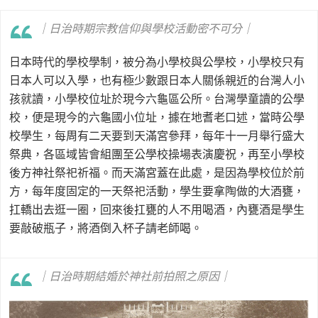
｜日治時期宗教信仰與學校活動密不可分｜
日本時代的學校學制，被分為小學校與公學校，小學校只有
日本人可以入學，也有極少數跟日本人關係親近的台灣人小
孩就讀，小學校位址於現今六龜區公所。台灣學童讀的公學
校，便是現今的六龜國小位址，據在地耆老口述，當時公學
校學生，每周有二天要到天滿宮參拜，每年十一月舉行盛大
祭典，各區域皆會組團至公學校操場表演慶祝，再至小學校
後方神社祭祀祈福。而天滿宮蓋在此處，是因為學校位於前
方，每年度固定的一天祭祀活動，學生要拿陶做的大酒甕，
扛轎出去逛一圈，回來後扛甕的人不用喝酒，內甕酒是學生
要敲破瓶子，將酒倒入杯子請老師喝。
｜日治時期結婚於神社前拍照之原因｜