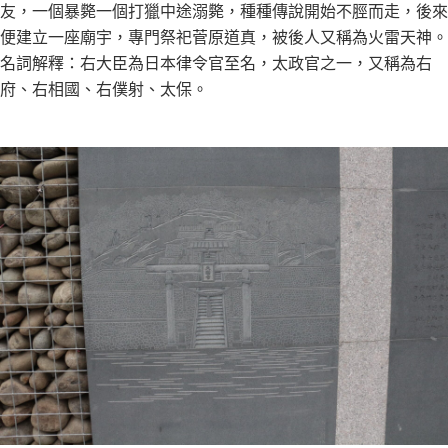
友，一個暴斃一個打獵中途溺斃，種種傳說開始不脛而走，後來
便建立一座廟宇，專門祭祀菅原道真，被後人又稱為火雷天神。
名詞解釋：右大臣為日本律令官至名，太政官之一，又稱為右
府、右相國、右僕射、太保。