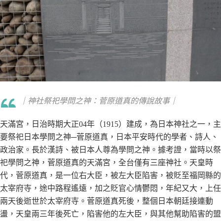
｜神社祭祀學問之神：菅原道真的傳說故事｜
天滿宮，日治時期大正04年（1915）建成，為日本神社之一，主
要祭祀日本學問之神─菅原道真，日本平安時代的學者、詩人、
政治家。長於漢詩、被日本人尊為學問之神。據考證，當時以祭
祀學問之神，菅原道真的天滿宮，全台僅有三座神社。天皇時
代，菅原道真，是一位右大臣，被左大臣陷害，被貶至福岡縣的
太宰府寺，途中路程遙遠，加之貶官心情鬱悶，年紀又大，上任
兩天後逝世於太宰府寺。菅原道真死後，整個日本朝廷接連動
盪，天皇兩三年後死亡，陷害他的左大臣，與其他幫助陷害的盟