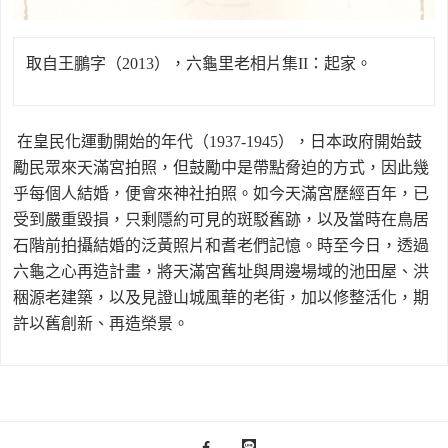
取自王鵬字（2013），六龜里老相片集II：起家。
在皇民化運動開始的年代（1937-1945），日本政府開始鼓
勵民眾來天滿宮拍照，但鼓勵中是帶點脅迫的方式，因此幾
乎每個人結婚，便會來神社拍照。如今天滿宮歷經百年，已
受到嚴重毀損，只剩隱約可見的斑駁舊跡，以及當時在鳥居
石階前拍攝結婚的泛黃照片和耆老們記憶。時至今日，透過
六龜之心再造計畫，將天滿宮舊址與周邊場域的池田屋、洪
稇源老建築，以及見證山城風華的老街，加以修整活化，期
許以舊創新、再造榮景。