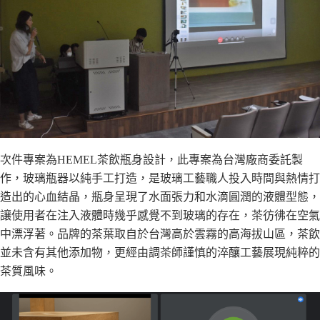
次件專案為HEMEL茶飲瓶身設計，此專案為台灣廠商委託製
作，玻璃瓶器以純手工打造，是玻璃工藝職人投入時間與熱情打
造出的心血結晶，瓶身呈現了水面張力和水滴圓潤的液體型態，
讓使用者在注入液體時幾乎感覺不到玻璃的存在，茶彷彿在空氣
中漂浮著。品牌的茶葉取自於台灣高於雲霧的高海拔山區，茶飲
並未含有其他添加物，更經由調茶師謹慎的淬釀工藝展現純粹的
茶質風味。