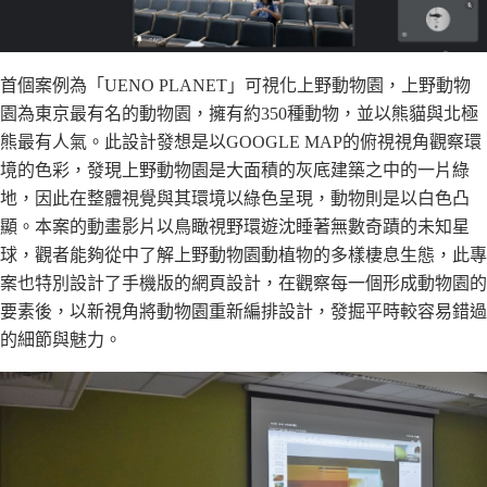
首個案例為「UENO PLANET」可視化上野動物園，上野動物
園為東京最有名的動物園，擁有約350種動物，並以熊貓與北極
熊最有人氣。此設計發想是以GOOGLE MAP的俯視視角觀察環
境的色彩，發現上野動物園是大面積的灰底建築之中的一片綠
地，因此在整體視覺與其環境以綠色呈現，動物則是以白色凸
顯。本案的動畫影片以鳥瞰視野環遊沈睡著無數奇蹟的未知星
球，觀者能夠從中了解上野動物園動植物的多樣棲息生態，此專
案也特別設計了手機版的網頁設計，在觀察每一個形成動物園的
要素後，以新視角將動物園重新編排設計，發掘平時較容易錯過
的細節與魅力。