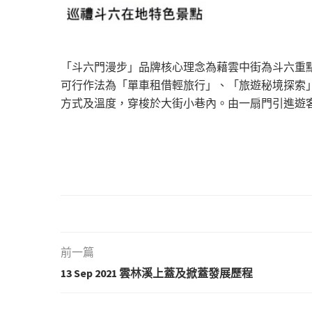
「斗六門漫步」品牌核心理念為藉雲中街為斗六重
可行作法為「單車租借輕旅行」、「旅遊秘境探索
方式及溫度，穿梭於大街小巷內。由一扇門引進遊
前一篇
13 Sep 2021 雲林溪上蓋及掀蓋發展歷程