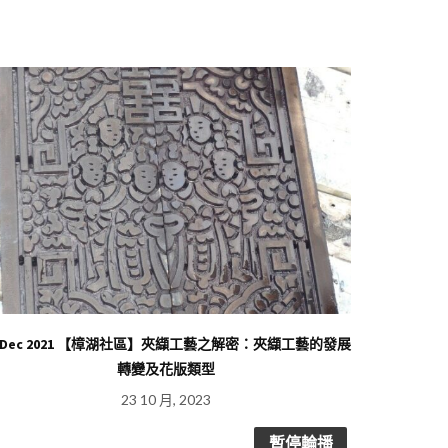
8 Dec 2021 【樟湖社區】夾纈工藝之解密：夾纈工藝的發展
13
轉變及花版類型
23 10 月, 2023
暫停輪播