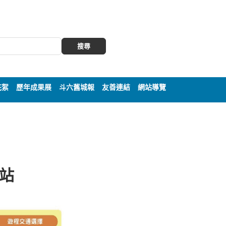
搜尋
花絮
歷年成果展
斗六舊城報
友善連結
網站導覽
遊站