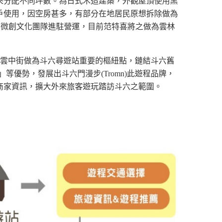
來分配不同坪數。為日式木造建築，外觀屋頂使用黑
戶使用，因空房甚多，有部分在地居民原想拆除做為
喜微創文化團隊進駐營運，目前范特喜將之做為雲林
雲中街做為斗六尋遊站重要的樞紐點，鏈結斗六舊
」等優勢，發展出斗六門漫步
(Tromn)
此遊程品牌，
商家資訊，擴大外來旅客遊玩踏訪斗六之範圍。