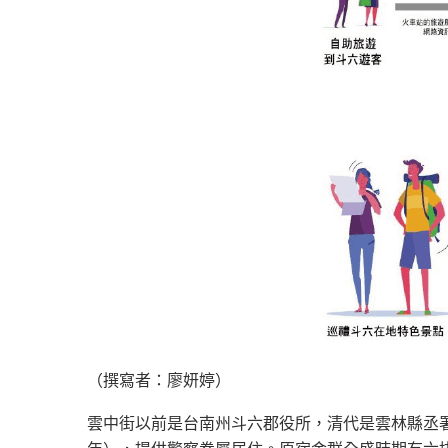
（撰寫者：廖妍婷）
雲中街以前是台南州斗六郡役所，清代是雲林縣丞