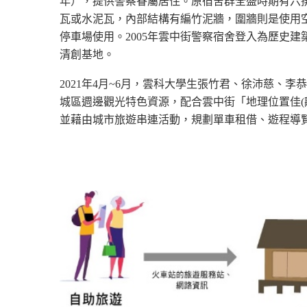
年），提供警察眷屬居住。原宿舍群全盛時期有六
瓦或水泥瓦，內部結構有編竹泥牆，圍牆則是使用
停車場使用。
2005
年雲中街警察宿舍登入為歷史建
清創基地。
2021
年
4
月
~6
月，雲科大學生張竹君、徐沛慈、李恭
城區週邊觀光特色資源，配合雲中街「地理位置佳
(
並藉由城市旅遊串連活動，規劃單車租借、遊程導