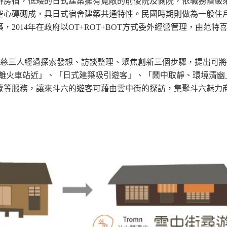
排房宿，低矮的日式建築擁有寬敞的前後院及側院，依職務階級
空心磚砌成，具日式宿舍建築共通特性。民國時期則做為一般住
築，
2014
年在政府以
OT+ROT+BOT
方式委外經營管理，由范特
慈三人經過探索發想、訪談整理、聚焦創新三個步驟，提出可將
離火車站近」、「日式建築吸引遊客」、「鬧中取靜、環境清幽
覽等服務，讓來斗六的遊客可藉由雲中街的探訪，集聚斗六魅力