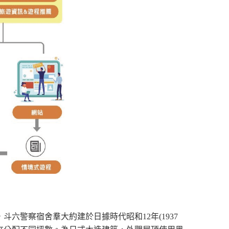
，斗六警察宿舍羣大約建於日據時代昭和
12
年
(1937