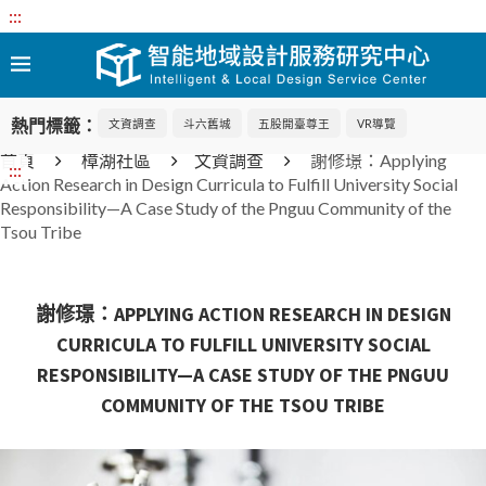
:::
熱門標籤：
文資調查
斗六舊城
五股開臺尊王
VR導覽
首頁
樟湖社區
文資調查
謝修璟：Applying
:::
Action Research in Design Curricula to Fulfill University Social
Responsibility—A Case Study of the Pnguu Community of the
Tsou Tribe
謝修璟：APPLYING ACTION RESEARCH IN DESIGN
CURRICULA TO FULFILL UNIVERSITY SOCIAL
RESPONSIBILITY—A CASE STUDY OF THE PNGUU
COMMUNITY OF THE TSOU TRIBE