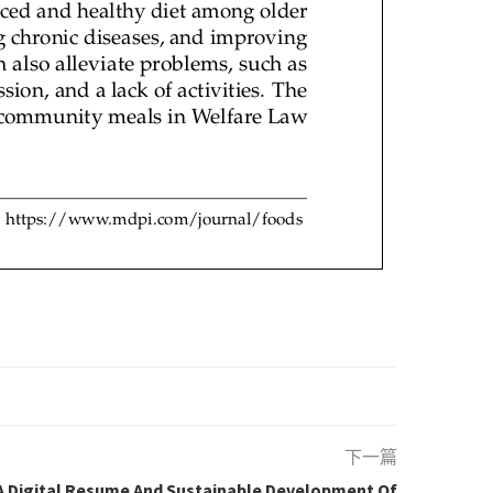
下一篇
igital Resume And Sustainable Development Of