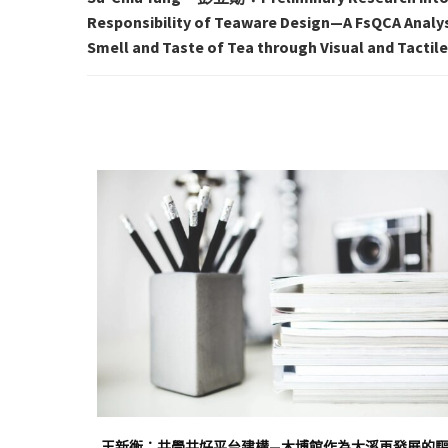
Responsibility of Teaware Design—A FsQCA Analysi
Smell and Taste of Tea through Visual and Tactil
cts Public
王新衡：共學共好平台建構—木博館作為大溪再發展的