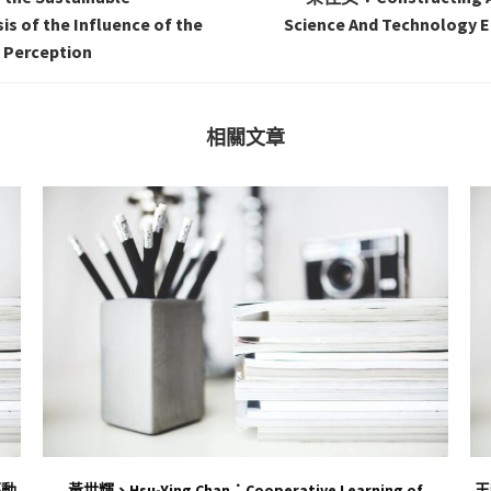
s of the Influence of the
Science And Technology Ed
e Perception
相關文章
驅動
黃世輝、Hsu-Ying Chan：Cooperative Learning of
王