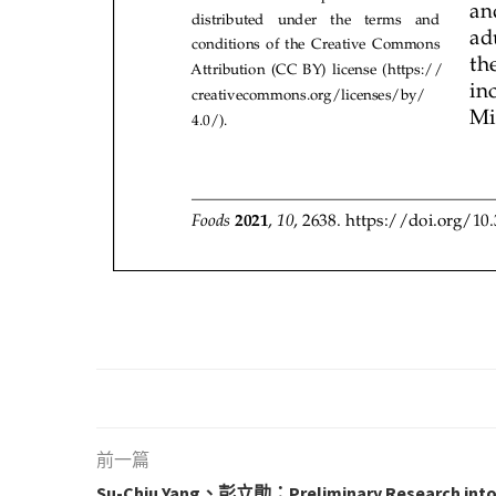
前一篇
Su-Chiu Yang、彭立勛：Preliminary Research into 