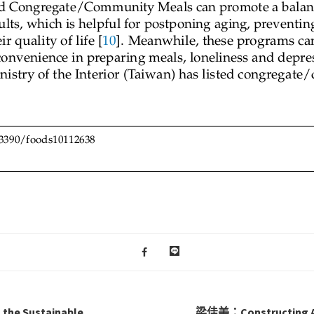
the Sustainable
梁佳美：Constructing A D