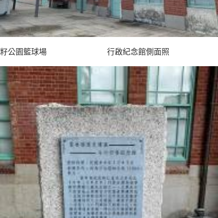
籽公園籃球場 行啟紀念館側面照