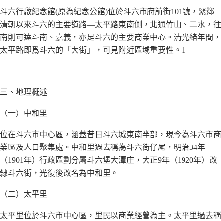
斗六行啟紀念館(原為紀念公館)位於斗六市府前街101號，緊鄰
清朝以來斗六的主要道路—太平路東南側，北通竹山、二水，往
南則可達斗南、嘉義，亦是斗六的主要商業中心。清光緒年間，
太平路即爲斗六的「大街」，可見附近區域重要性。1
三、地理概述
（一）中和里
位在斗六市中心區，涵蓋昔日斗六城東南半部，現今為斗六市商
業區及人口聚集處。中和里過去稱為斗六街仔尾，明治34年
（1901年）行政區劃分屬斗六堡大潭庄，大正9年（1920年）改
隸斗六街，光復後改名為中和里。
（二）太平里
太平里位於斗六市中心區，里民以商業經營為主。太平里過去稱