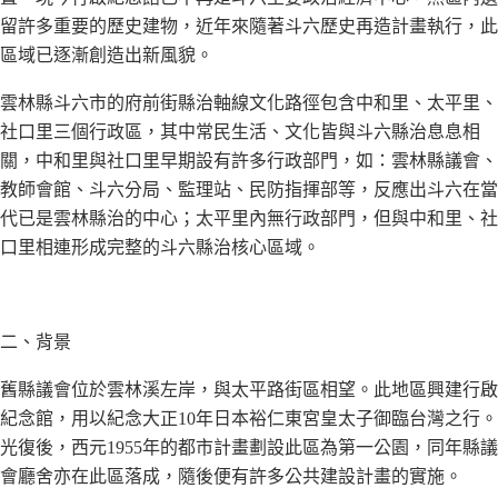
留許多重要的歷史建物，近年來隨著斗六歷史再造計畫執行，此
區域已逐漸創造出新風貌。
雲林縣斗六市的府前街縣治軸線文化路徑包含中和里、太平里、
社口里三個行政區，其中常民生活、文化皆與斗六縣治息息相
關，中和里與社口里早期設有許多行政部門，如：雲林縣議會、
教師會館、斗六分局、監理站、民防指揮部等，反應出斗六在當
代已是雲林縣治的中心；太平里內無行政部門，但與中和里、社
口里相連形成完整的斗六縣治核心區域。
二、背景
舊縣議會位於雲林溪左岸，與太平路街區相望。此地區興建行啟
紀念館，用以紀念大正10年日本裕仁東宮皇太子御臨台灣之行。
光復後，西元1955年的都市計畫劃設此區為第一公園，同年縣議
會廳舍亦在此區落成，隨後便有許多公共建設計畫的實施。