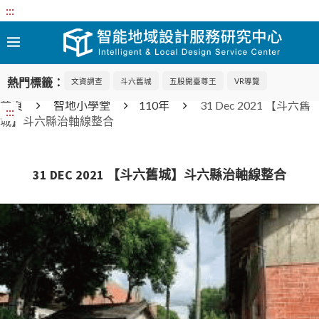
:::
熱門標籤：
文資調查
斗六舊城
五股開臺尊王
VR導覽
首頁
智地小學堂
110年
31 Dec 2021 【斗六舊
:::
城】斗六縣治軸線整合
31 DEC 2021 【斗六舊城】斗六縣治軸線整合