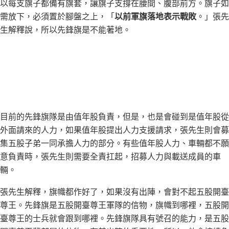
以每支旗子都備有旗套，讓旗子支撐在腰間、腹部前方。旗子如
需放下，必須置於腳盤之上，「
以前軍旗落地表示戰敗
。」張先
生解釋說，所以先鋒旗是不能著地。
目前的先鋒旗隊是由值年股負責，但是，也是會碰到是值年股從
外面請來的人力，如果值年股提出人力支援請求，張先生則會募
集五股子弟一同承擔人力的部分。有些值年股人力、車輛都不願
意負責時，張先生則需要全責扛起，招募人力與載送成員的車
輛。
張先生解釋，旗幟都作好了，如果沒有出陣，會對不起五股開臺
尊王。先鋒旗是五股開臺尊王軍隊的信物，旗幟到哪裡，五股開
臺尊王的士兵就會跟到哪裡。先鋒旗隊具有號召的能力，是五股