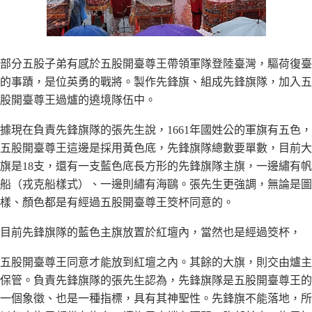
部分五股子弟有感於五股開臺尊王帶領軍隊登陸臺灣，驅荷復臺
的事蹟，是位英勇的戰將。製作先鋒旗、組成先鋒旗隊，加入五
股開臺尊王過爐的遶境隊伍中。
據現在負責先鋒旗隊的張先生說，
1661
年國姓公的軍旗有五色，
五股開臺尊王這邊是採用黃色底，先鋒旗隊總數要單數，目前大
旗是
18
支，還有一支藍色底長方形的先鋒旗隊主旗，一邊繡有帆
船（戎克船樣式）、一邊則繡有海鷗。張先生更強調，無論是圖
樣、顏色都是有經過五股開臺尊王筊杯同意的。
目前先鋒旗隊的藍色主旗放置於紅壇內，當然也是經過筊杯，
五股開臺尊王同意才能放到紅壇之內。其餘的大旗，則交由爐主
保管。負責先鋒旗隊的張先生認為，先鋒旗隊是五股開臺尊王的
一個象徵、也是一種指標，具有其神聖性。先鋒旗不能落地，所