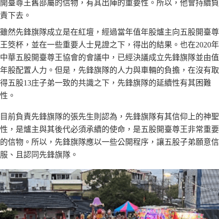
開臺尊王舊部屬的信物，有其出陣的重要性。所以，他會持續負
責下去。
雖然先鋒旗隊成立是在紅壇，經過當年值年股爐主向五股開臺尊
王筊杯，並在一些重要人士見證之下，得出的結果。也在2020年
中華五股開臺尊王協會的會議中，已經決議成立先鋒旗隊並由值
年股配置人力。但是，先鋒旗隊的人力與車輛的負擔，在沒有取
得五股13庄子弟一致的共識之下，先鋒旗隊的延續性有其困難
性。
目前負責先鋒旗隊的張先生則認為，先鋒旗隊有其信仰上的神聖
性，是爐主與其後代必須承續的使命，是五股開臺尊王非常重要
的信物。所以，先鋒旗隊應以一些公開程序，讓五股子弟願意信
服、且認同先鋒旗隊。