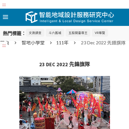
:::
熱門標籤：
文資調查
斗六舊城
五股開臺尊王
VR導覽
首頁
智地小學堂
111年
23 Dec 2022 先鋒旗隊
:::
23 DEC 2022 先鋒旗隊