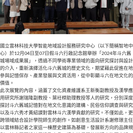
國立雲林科技大學智能地域設計服務研究中心（以下簡稱智地中
心）於12月04日至07日假斗六行啟記念館舉辦「2024年斗六舊
城場域成果展」，透過不同學術專業領域的面向研究探討與設計
的介入，重新演繹活化斗六舊城的歷史文化，期望藉此促進在地
參與記憶保存、產業發展與文資活用，從中彰顯斗六在地文化的
價值。
此次展覽的內容，涵蓋了文化資產維護系王新衡副教授及漢學應
用研究所謝瑞隆副教授、葉衽榤助理教授等人的研究，分別深度
探討斗六舊城記憶對在地文化意識的建構、民俗信仰調查與研究
以及斗六秀才黃紹謨對雲林斗六漢學貢獻的研究。不僅如此，更
跨領域結合設計學院師生的創作。如創意生活設計系謝修璟主任
以雲林縣記者之家這一棟歷史建築為基礎，發展新方向的品牌規