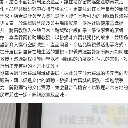
劃，結合平面設計周邊及產品，讓在地保留的媒體產物再次活
化。品牌共感研究中心張岑瑤主任，更關注到在地年長者的衛教
需求，結合設計美學與資訊設計，製作具吸引力的睡眠衛教海報
與文宣，於舊城區診所及公共場所展示，促進社區健康意識提
升，將衛教融入在地日常。跨域整合設計學士學位學程的廖妍
婷、李易霖兩位助理教授，以發掘斗六舊城獨特的故事，並透過
設計介入進行空間改造、產品開發、商店品牌視覺活化等方式，
提升居民對自身在地生活的重視。視覺傳達設計系所陳芳如助理
教授，透過課程引導同學以不同觀點的角度探討斗六的文化，設
計出多元有趣的地方小誌等。
期望透過斗六舊城場域成果展，彼此分享斗六舊城的多元面向與
觀點，藉此促進文化的轉動，發掘斗六舊城的優勢，增進競爭
力，開發獨特的文化資源，並激發合作機會。也歡迎斗六在地的
民眾前往一探，細細欣賞及品味。