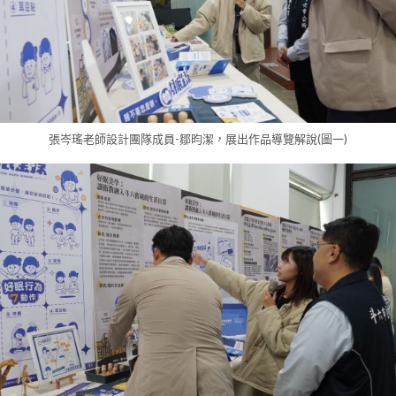
張岑瑤老師設計團隊成員-鄒昀潔，展出作品導覽解說(圖一)