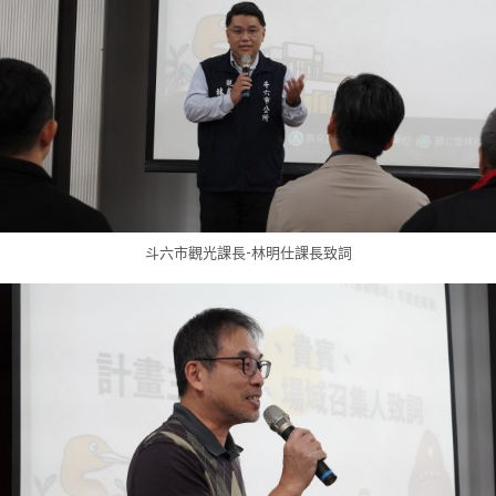
斗六市觀光課長-林明仕課長致詞