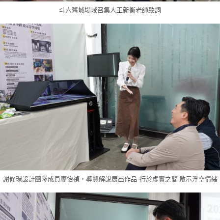
斗六舊城場域召集人王新衡老師致詞
謝修璟設計團隊成員廖怡禎，導覽解說展出作品-行於虛實之間 啟示浮空情緒