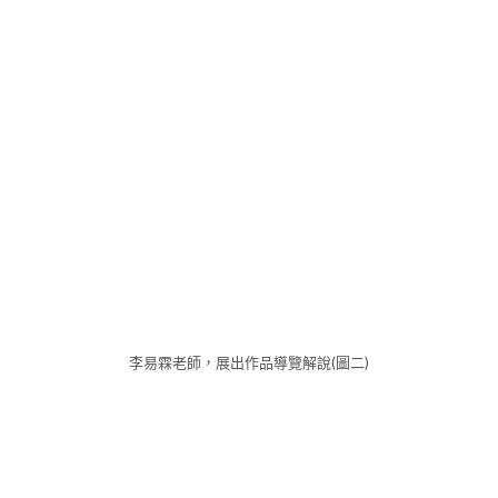
李易霖老師，展出作品導覽解說(圖二)