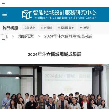
:::
熱門標籤：
文資調查
斗六舊城
五股開臺尊王
VR導覽
首頁
活動花絮
2024年斗六舊城場域成果展
:::
2024年斗六舊城場域成果展