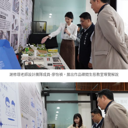
謝修璟老師設計團隊成員-廖怡禎，展出作品礫間生態教室導覽解說