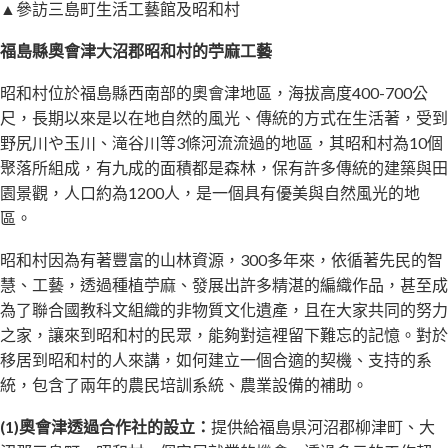
▲參訪三島町生活工藝館及昭和村
福島縣奧會津大沼郡昭和村的苧麻工藝
昭和村位於福島縣西南部的奧會津地區，海拔高度400-700公
尺，長期以來是以在地自然的風光、傳統的方式在生活著，受到
野尻川や玉川、滝谷川等3條河流流過的地區，其昭和村為10個
聚落所組成，有九成的面積都是森林，保有許多傳統的建築與田
園景觀，人口約為1200人，是一個具有優美與自然風光的地
區。
昭和村因為有著豐富的山林資源，300多年來，依循著先民的智
慧、工藝，透過種植苧麻、發展出許多精湛的編織作品，甚至成
為了聯合國教科文組織的非物質文化遺產，且在大家共同的努力
之家，讓來到昭和村的民眾，能夠對這裡留下難忘的記憶。對於
移居到昭和村的人來講，如何建立一個合適的契機、支持的系
統，包含了兩年的農民培訓系統、農業設備的補助。
(1)奧會津透過合作社的設立：
提供給福島県河沼郡柳津町、大