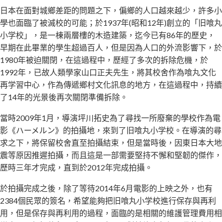
日本在面對城鄉差距的問題之下，偏鄉的人口越來越少，許多小
學也面臨了被滅校的可能；於1937年(昭和12年)創立的「旧喰丸
小学校」，是一棟兩層樓的木造建築，迄今已有86年的歷史，
早期在此畢業的學生超過百人，但是因為人口的外流影響下，於
1980年被迫關閉，在這過程中，歷經了多次的拆除危機，於
1992年，已故人類學家山口正夫先生，將其校舍作為喰丸文化
再学習中心，作為傳遞鄉村文化訊息的地方，在這過程中，持續
了14年的光景後再次關閉準備拆除。
當時2009年1月，導演坪川拓史為了尋找一所廢棄的學校作為電
影《ハーメルン》的拍攝地，來到了旧喰丸小学校。在導演的尋
求之下，將保留校舍直至拍攝結束，但是當時後，因東日本大地
震等原因推遲拍攝，而且這是一部需要堅持不懈和堅韌的傑作，
歷時三年才完成，直到於2012年完成拍攝。
於拍攝完成之後，除了等待2014年6月電影的上映之外，也有
2384個民眾的簽名，希望能夠把旧喰丸小学校進行保存與再利
用，但是保存與再利用的過程，面臨的是相關的維護管理費用相