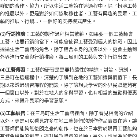
群間的合作、協力，所以生活工藝館在這過程中，除了扮演工藝
的推展以外，更是對於如何協助移住者、工藝有興趣的民眾、工
藝的推展、行銷…，一個好的支持模式產生。
(3)行銷推廣：
工藝的製作過程相當繁雜，如果要一個工藝師會
工藝，也要行銷的當下，可能會使得工藝受到極大的挑戰，因此
透過生活工藝館的角色，除了館舍本身的展售以外，更會主動到
外界進行交流與行銷推廣，將三島町的工藝與文化行銷出去。
(4)工藝傳習：
工藝的研習是需要持續性的精進、討論、研創，
三島町在這過程中，清楚的了解到在地的工藝知識與價值下，長
期以來透過研習課程的開設，除了讓想要學習的外界民眾能夠有
一個窗口以外，對於在地人的參與學習，也有相當的鼓勵與優惠
方式，來提升民眾的學習意願。
(5)工藝展售：
在三島町生活工藝館裡面，除了看見相關的介紹
以外，更是可以看見許多在地工藝師們的創作作品寄賣在這，讓
工藝師們能夠無後顧之憂的創作，也在於日本對於購買工藝能夠
有減免稅額的制度，提升民眾購買的意願，另外，也因為展示的