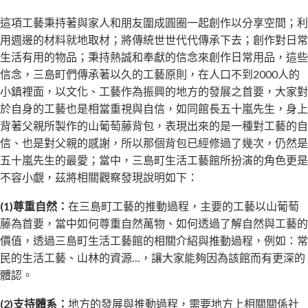
這項工藝秉持著與家人和朋友圍成圓圈一起創作以分享空間；利
用週邊的材料就地取材；將傳統世世代代傳承下去；創作對日常
生活有用的物品；秉持熱誠和奉獻的信念來創作日常用品，這些
信念，三島町們傳承著以久的工藝原則，在人口不到2000人的
小鎮裡面，以文化、工藝作為振興的地方的發展之首要，大家對
於自身的工藝也是相當重視與自信，如同館長五十嵐先生，身上
背著父親所製作的山葡萄藤背包，表現出來的是一種對工藝的自
信、也是對父親的感謝，所以那個背包已經修過了幾次，仍然是
五十嵐先生的最愛；當中，三島町生活工藝館所扮演的角色更是
不容小覷，茲將相關觀察發現說明如下：
(1)尊重自然：
在三島町工藝的推動過程，主要的工藝以山葡萄
藤為首要，當中如何尊重自然萬物、如何透過了解自然與工藝的
價值，透過三島町生活工藝館的相關介紹與推動過程，例如：常
民的生活工藝、山林的資源…，讓大家能夠因為該館而有更深的
體認。
(2)支持體系：
地方的發展與推動過程，需要地方上相關關係社