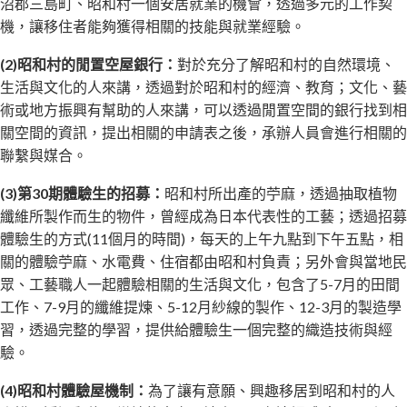
沼郡三島町、昭和村一個安居就業的機會，透過多元的工作契
機，讓移住者能夠獲得相關的技能與就業經驗。
(2)昭和村的閒置空屋銀行：
對於充分了解昭和村的自然環境、
生活與文化的人來講，透過對於昭和村的經濟、教育；文化、藝
術或地方振興有幫助的人來講，可以透過閒置空間的銀行找到相
關空間的資訊，提出相關的申請表之後，承辦人員會進行相關的
聯繫與媒合。
(3)第30期體驗生的招募：
昭和村所出產的苧麻，透過抽取植物
纖維所製作而生的物件，曾經成為日本代表性的工藝；透過招募
體驗生的方式(11個月的時間)，每天的上午九點到下午五點，相
關的體驗苧麻、水電費、住宿都由昭和村負責；另外會與當地民
眾、工藝職人一起體驗相關的生活與文化，包含了5-7月的田間
工作、7-9月的纖維提煉、5-12月紗線的製作、12-3月的製造學
習，透過完整的學習，提供給體驗生一個完整的織造技術與經
驗。
(4)昭和村體驗屋機制：
為了讓有意願、興趣移居到昭和村的人