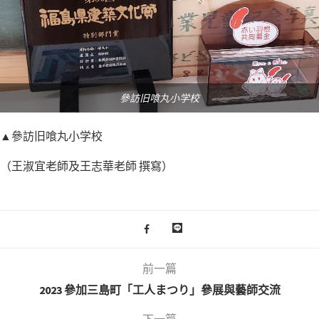
參訪旧喰丸小学校
▲參訪旧喰丸小学校
（王淑宜老師及王志華老師 撰寫）
前一篇
2023 參加三島町「工人まつり」參展與藝師交流
下一篇