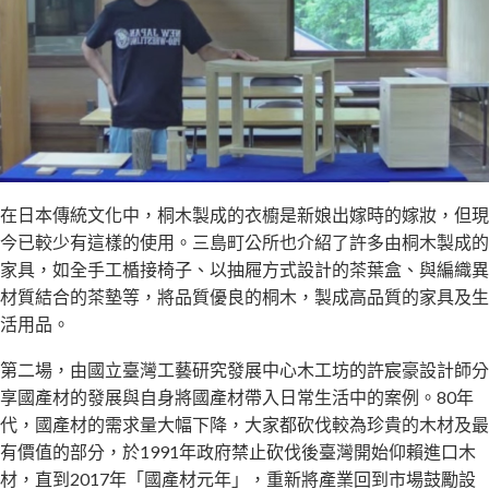
在日本傳統文化中，桐木製成的衣櫥是新娘出嫁時的嫁妝，但現
今已較少有這樣的使用。三島町公所也介紹了許多由桐木製成的
家具，如全手工楯接椅子、以抽屜方式設計的茶葉盒、與編織異
材質結合的茶墊等，將品質優良的桐木，製成高品質的家具及生
活用品。
第二場，由國立臺灣工藝研究發展中心木工坊的許宸豪設計師分
享國產材的發展與自身將國產材帶入日常生活中的案例。80年
代，國產材的需求量大幅下降，大家都砍伐較為珍貴的木材及最
有價值的部分，於1991年政府禁止砍伐後臺灣開始仰賴進口木
材，直到2017年「國產材元年」，重新將產業回到市場鼓勵設