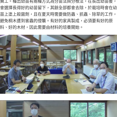
費工。種出幼苗有兩種方式為分苗法與分根法，在長出幼苗後，
會選擇長得好的幼苗留下，其餘全部都會去除，於栽培時會在幼
苗上塗上殺菌劑，且在夏天時需要做防蟲、抓蟲、除草的工作，
避免桐木遭到害蟲的侵襲。有好的家具製成，必須要有好的原
料、好的木材，因此需要由材料的培養開始。