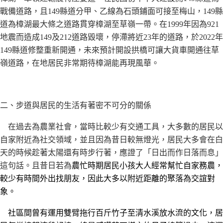
戰備道路，且149縣道分甲、乙線為石頭鋪面可接至梅山，149縣
道為樟湖最大條之道路貫穿樟湖至草嶺一帶。在1999年因為921
地震而造成149及212道路毀壞，停滯將近23年的道路，於2022年
149縣道修整重新開通，未來預計開設拱橋可讓大貨車開通往草
嶺道路，在地居民非常期待樟湖能再現風華。
二、步道與居民的生活有著密不可分的關係
在過去為農業社會，當時比較少有交通工具，大多數的居民以
自家附近為社交領域，並且因為昔日較無燈光，居民大多會在白
天的時候趁著太陽還有時步行著，應證了「日出而作日落而息」
這句話。且昔日若為
農忙時期居民小孩大人經常幫忙自家務農，
較少有時間外出找朋友，因此大多以附近距離的聚落為交誼對
象。
社區間曾有運用雙臂拖行百斤竹子至清水溪放水流的文化，居