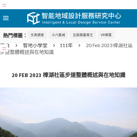
:::
熱門標籤：
文資調查
斗六舊城
五股開臺尊王
VR導覽
首頁
智地小學堂
111年
20 Feb 2023 樟湖社區
:::
步道整體概述與在地知識
20 FEB 2023 樟湖社區步道整體概述與在地知識