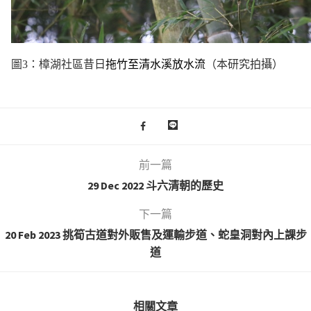
圖3：樟湖社區昔日
拖竹至清水溪放水流
（本研究拍攝）
前一篇
29 Dec 2022 斗六清朝的歷史
下一篇
20 Feb 2023 挑筍古道對外販售及運輸步道、蛇皇洞對內上課步
道
相關文章