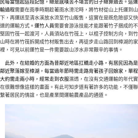
民每當憶起這段記憶，總是感嘆苦不堪言的日子總算過去。這運
輸過程
需要在雨季時期趁著雨水滂沱時，將竹材從山上托運到山
下，再運送至清水溪放水流至竹山販售，這實在是既危險卻又快
速的運輸方式
。運竹人員
需要會游泳技能才能跟著竹子捆成的不
堅固竹筏一起渡河，人員須站在竹筏上，以棍子控制方向，到竹
山時在將竹筏拆開成竹材販售出去，再徒步走山路回到樟湖的家
裡，可見以前運竹是一件需要跋山涉水非常艱辛的事情。
此外，在結婚的方面為昔鄰近地區扛轎走小路，有居民因為是
鄰近聚落嫁至樟湖，每當過年節時需走路背著孩子回娘家，單程
大約需走兩小時，經常走到衣服
濕透，在沒有交通運輸的年代實
在很難想像這樣的畫面。有此可知步道有著許多的功能，不僅聯
繫著居民的情誼，也是產業間運輸農產品的通道。