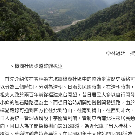
◎林冠廷 撰
一、樟湖社區步道整體概述
首先介紹位在雲林縣古坑鄉樟湖社區中的整體步道歷史脈絡可
以分為三個時期，分別為清朝、日治與民國時期。在清朝時期，
祖先大致於兩百年前從福建來台開墾，昔日居民大多以自行開發
小條的無石階路徑為主。而從日治時期開始慢慢開發道路，由於
樟湖路線可通到四方位往北到竹山、往南到梅山、往西到斗六，
日人為統一管理故增設十字關管制哨，管制東西南北往來居民動
向，且日人為了開採樟樹而設212鄉道，為近代車子出入桂林、
樟湖、草嶺運輸農特產要道。在民國初年十大建設開149縣道為