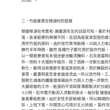
2018）。
二、竹紙產業在樟湖村的發展
根據樟湖在地耆老-謝義源先生的訪談可知，基於
落，各家紙寮的規模不同，且因為是家族型態的產
用作竹紙的原料，由於桂竹質地較細，以純人力來
醃竹半年時間，雖然 各種竹子都可用於製作竹紙
以一間紙寮會有多個池礐池輪流醃料，石灰是當時
作，快則十天慢則半個月，除了須將一次軟化後的
軟化。舊時沒有橡膠手套或其他防具，用於醃製的
害等，嚴重時甚至會會破皮流血。所以洗竹時，工
製軟化過後的纖維還會藉由牛力與人力進一步軟化
大量經驗的工作，紙張的平滑與厚薄都取決於抄紙師
3 小時，缸中需不斷添入流動的新水，每抄製 幾
後會牽紙乾燥。由於女性手部較細 緻，所以精細的
形，上短下寬，中間空心可用於生火烘紙。 製作