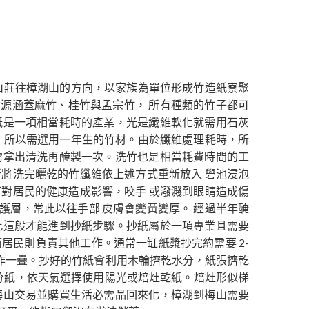
山莊往樟湖山的方向，以家族為單位形成竹造紙寮聚
源涵蓋麻竹、桂竹與孟宗竹， 所有種類的竹子都可
紙是一項相當耗時的產業，光是纖維軟化就需用石灰
，所以需選用一年生的竹材。由於纖維處理耗時，所
需拿出清洗再醃製一次。洗竹也是相當耗費時間的工
將洗完曬乾的竹纖維依上述方式重新放入 礐池浸泡
對居民的健康造成影響，咬手 或潑濺到眼睛造成傷
層，常此以往手部 皮膚會變黃變厚。 經過半年醃
此這般才能進到抄紙步驟。抄紙屬於一項專業且需要
居民則負責其他工作。通常一缸紙漿抄完約需要 2-
疊作一疊。抄好的竹紙會利用木輪擠乾水分，紙張擠乾
 分紙，依天氣選擇使用陽光或焙灶乾紙。焙灶形似梯
梅山交易並購買生活必需品回來化，樟湖到梅山需要