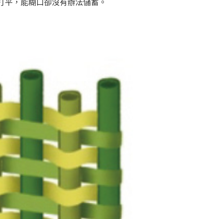
打平，能糊口卻沒有辦法儲蓄。