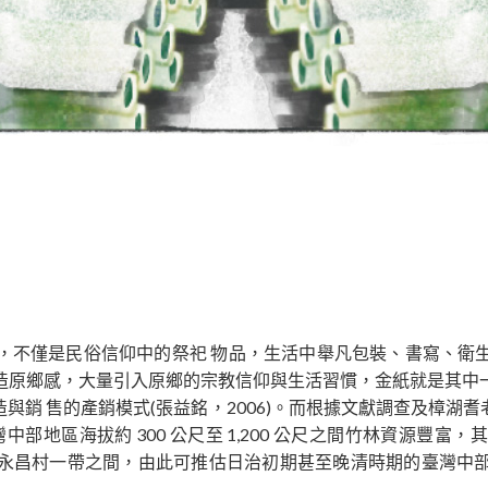
，不僅是民俗信仰中的祭祀 物品，生活中舉凡包裝、書寫、衛
造原鄉感，大量引入原鄉的宗教信仰與生活習慣，金紙就是其中
與銷 售的產銷模式(張益銘，2006)。而根據文獻調查及樟湖
部地區海拔約 300 公尺至 1,200 公尺之間竹林資源豐
永昌村一帶之間，由此可推估日治初期甚至晚清時期的臺灣中