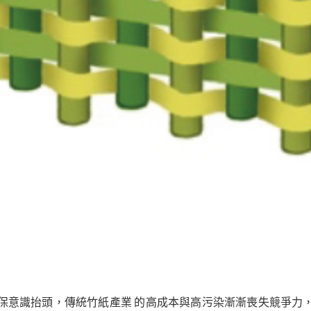
保意識抬頭，傳統竹紙產業 的高成本與高污染漸漸喪失競爭力