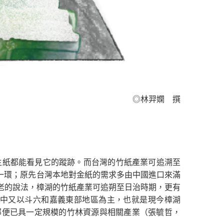
◎林羿嫻 撰
生紙都能看見它的蹤跡。而台灣的竹紙產業可追溯至
一環；原先台灣本地對金紙的需求多由中國進口來滿
耆老的說法，樟湖的竹紙產業可追朔至日治時期，更有
富，其中又以斗六和嘉義東部地區為主，也就是現今樟湖
部便已具一定規模的竹林資源與相關產業（張毓哲，