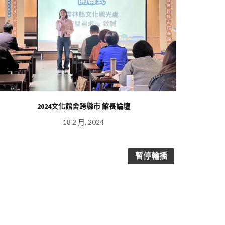
2024文化館舍跨縣市 館長論壇
16 Fe
18 2 月, 2024
暫停輪播