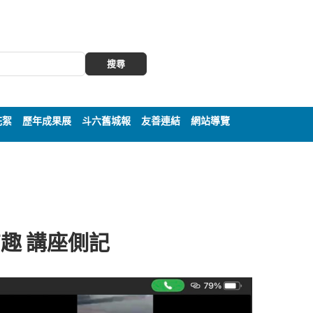
搜尋
花絮
歷年成果展
斗六舊城報
友善連結
網站導覽
有趣 講座側記