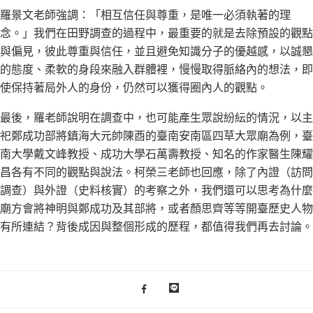
羅景文老師強調：「相互信任與尊重，是唯一必須執著的理
念。」我們在田野調查的過程中，最重要的就是去除預設的觀點
與偏見，彼此尊重與信任，並且避免知識分子的優越感，以誠懇
的態度、柔軟的身段來融入群體裡，慢慢取得脈絡內的想法，即
使保持著局外人的身份，仍然可以獲得圈內人的觀點。
最後，羅老師說明在調查中，也可能產生眾說紛紜的情況，以主
祀鄭成功部將鎮海大元帥陳酉的臺南安南區四草大眾廟為例，臺
南大學戴文峰教授、成功大學石萬壽教授、知名的作家醫生陳耀
昌各有不同的觀點與說法。柯榮三老師也回應，除了內證（訪問
調查）與外證（史料核實）的考察之外，我們還可以思考為什麼
廟方會將神明與鄭成功及其部將，或者顏思齊等等開臺歷史人物
有所連結？背後成因與整個形成的歷程，都值得我們再去討論。