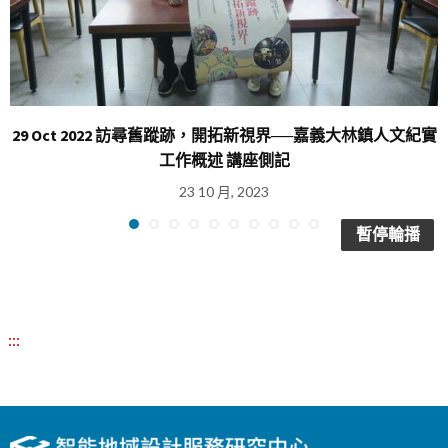
29 Oct 2022 訪尋舊蹤跡，開拓新視界──嘉義大林鎮人文紀實
工作概述 講座側記
23 10 月, 2023
暫停輪播
:::