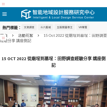
:::
熱門標籤：
文資調查
斗六舊城
五股開臺尊王
VR導覽
首頁
活動花絮
15 Oct 2022 從廟埕到墓埕：田野調查
:::
經驗分享 講座側記
15 OCT 2022 從廟埕到墓埕：田野調查經驗分享 講座側
記