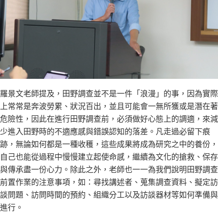
羅景文老師提及，田野調查並不是一件「浪漫」的事，因為實際
上常常是奔波勞累、狀況百出，並且可能會一無所獲或是潛在著
危險性，因此在進行田野調查前，必須做好心態上的調適，來減
少進入田野時的不適應感與錯誤認知的落差。凡走過必留下痕
跡，無論如何都是一種收穫，這些成果將成為研究之中的養份，
自己也能從過程中慢慢建立起使命感，繼續為文化的搶救、保存
與傳承盡一份心力。除此之外，老師也一一為我們說明田野調查
前置作業的注意事項，如：尋找講述者、蒐集調查資料、擬定訪
談問題、訪問時間的預約、組織分工以及訪談器材等如何準備與
進行。