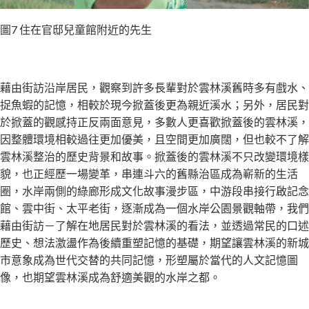
圖7 住在官邸兒童館附近的先生
藉由街訪沿岸居民，觀察到許多長輩對於雲林溪舊時多有戲水、
捉魚蝦的記憶，相較於現今掀蓋後更為親近溪水；另外，居民對
於掀蓋的觀感持正反兩面意見，多數人更喜歡掀蓋後的雲林溪，
因整體環境相較過往更加優美，且空間更加廣闊，但也較不了解
雲林溪整治的歷史背景和故事。掀蓋後的雲林溪不只改變環境樣
貌，也正經歷一場變革，串連斗六的舊縣治區成為嶄新的生活
圈，水岸兩側的綠廊形成文化故事漫步區，中游段串接行啟記念
館、雲中街、太平老街，逐漸成為一個水岸公園景觀軸帶，我們
藉由街訪－了解在地居民對於雲林溪的看法，並透過常民的口述
歷史、想法激盪作為後續重塑記憶的基礎，期望讓雲林溪的新城
市意象成為世代交替的共同記憶，形塑屬於當代的人文記憶圖
像，也期望雲林溪成為舒適美觀的水岸之都。