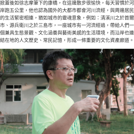
掀蓋後如徐志摩筆下的康橋，在這邊散步很愉快，每天習慣於河
岸跑五公里，他也認為國外的大都市都會河川流經，與周邊居民
的生活緊密相連，猶如城市的靈魂意象，例如：清溪川之於首爾
市、源兵衛川之於三島市，一座城市有一河流經過，帶給人們一
個兼具生態景觀、文化涵養與藝術美感的生活環境，而沿岸也連
結在地的人文歷史、常民記憶，形成一條重要的文化資產廊道。