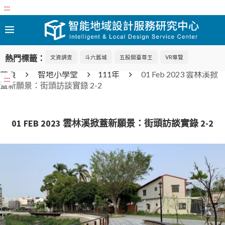
:::
熱門標籤：
文資調查
斗六舊城
五股開臺尊王
VR導覽
首頁
智地小學堂
111年
01 Feb 2023 雲林溪掀
:::
蓋新願景：街頭訪談實錄 2-2
01 FEB 2023 雲林溪掀蓋新願景：街頭訪談實錄 2-2