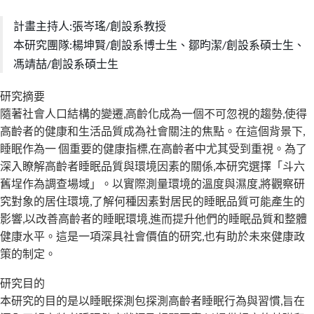
計畫主持人:張岑瑤/創設系教授
本研究團隊:楊坤賢/創設系博士生、鄒昀潔/創設系碩士生、
馮靖喆/創設系碩士生
研究摘要
隨著社會人口結構的變遷,高齡化成為一個不可忽視的趨勢,使得
高齡者的健康和生活品質成為社會關注的焦點。在這個背景下,
睡眠作為一 個重要的健康指標,在高齡者中尤其受到重視。為了
深入瞭解高齡者睡眠品質與環境因素的關係,本研究選擇「斗六
舊埕作為調查場域」。以實際測量環境的溫度與濕度,將觀察研
究對象的居住環境,了解何種因素對居民的睡眠品質可能產生的
影響,以改善高齡者的睡眠環境,進而提升他們的睡眠品質和整體
健康水平。這是一項深具社會價值的研究,也有助於未來健康政
策的制定。
研究目的
本研究的目的是以睡眠探測包探測高齡者睡眠行為與習慣,旨在