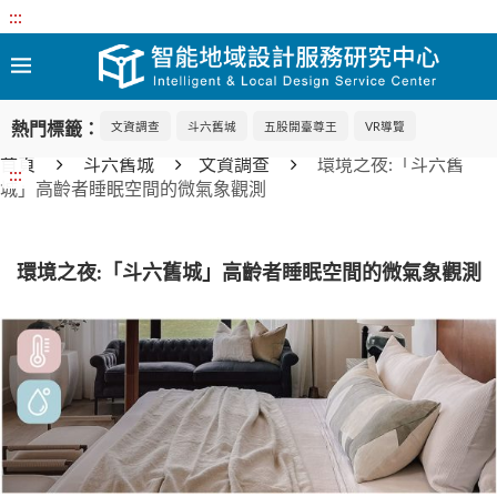
:::
熱門標籤：
文資調查
斗六舊城
五股開臺尊王
VR導覽
首頁
斗六舊城
文資調查
環境之夜:「斗六舊
:::
城」高齡者睡眠空間的微氣象觀測
環境之夜:「斗六舊城」高齡者睡眠空間的微氣象觀測