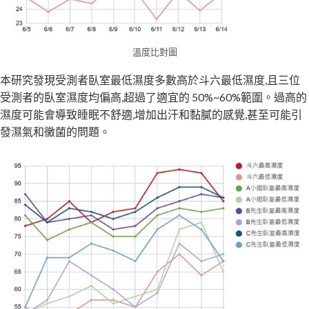
溫度比對圖
本研究發現受測者臥室最低濕度多數高於斗六最低濕度,且三位
受測者的臥室濕度均偏高,超過了適宜的 50%~60%範圍。過高的
濕度可能會導致睡眠不舒適,增加出汗和黏膩的感覺,甚至可能引
發濕氣和黴菌的問題。