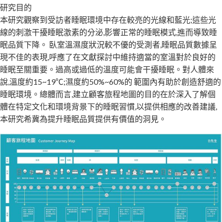
研究目的
本研究觀察到受訪者睡眠環境中存在較亮的光線和藍光;這些光
線的刺激干擾睡眠激素的分泌,影響正常的睡眠模式,進而導致睡
眠品質下降。 臥室溫濕度狀況較不優的受測者,睡眠品質數據呈
現不佳的表現,呼應了在文獻探討中維持適當的室溫對於良好的
睡眠至關重要。過高或過低的溫度可能會干擾睡眠。對人體來
說,溫度約15~19℃;濕度約50%~60%的 範圍內有助於創造舒適的
睡眠環境。總體而言,建立顧客旅程地圖的目的在於深入了解個
體在特定文化和環境背景下的睡眠習慣,以提供相應的改善建議,
本研究希冀為提升睡眠品質提供有價值的洞見。