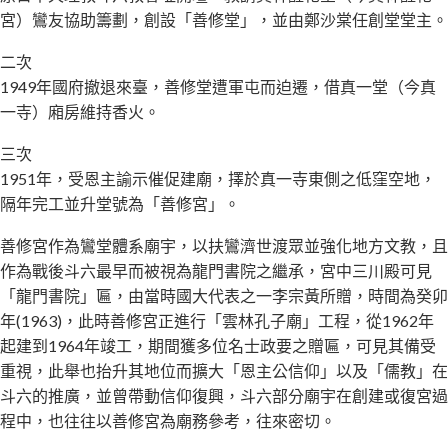
宮）鸞友協助籌劃，創設「善修堂」，並由鄭沙棠任創堂堂主。
二次
1949年國府撤退來臺，善修堂遭軍屯而迫遷，借真一堂（今真
一寺）廂房維持香火。
三次
1951年，受恩主諭示催促建廟，擇於真一寺東側之低窪空地，
隔年完工並升堂號為「善修宮」。
善修宮作為鸞堂體系廟宇，以扶鸞濟世渡眾並強化地方文教，且
作為戰後斗六最早而被視為龍門書院之繼承，宮中三川殿可見
「龍門書院」匾，由當時國大代表之一李宗黃所贈，時間為癸卯
年(1963)，此時善修宮正進行「雲林孔子廟」工程，從1962年
起建到1964年竣工，期間獲多位名士政要之贈匾，可見其備受
重視，此舉也抬升其地位而擴大「恩主公信仰」以及「儒教」在
斗六的推廣，並曾帶動信仰復興，斗六部分廟宇在創建或復宮過
程中，也往往以善修宮為廟務參考，往來密切。