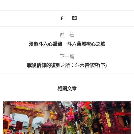
前一篇
漫遊斗六心體驗－斗六舊城療心之旅
下一篇
戰後信仰的復興之所：斗六善修宮(下)
相關文章