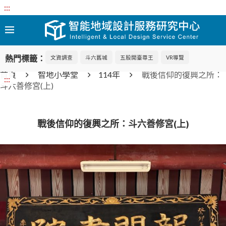
:::
熱門標籤：
文資調查
斗六舊城
五股開臺尊王
VR導覽
首頁
智地小學堂
114年
戰後信仰的復興之所：
:::
斗六善修宮(上)
戰後信仰的復興之所：斗六善修宮(上)