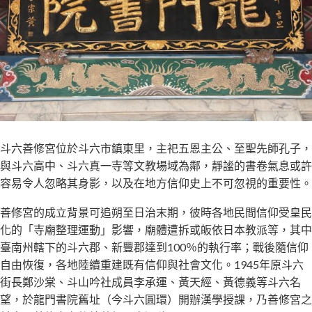
斗六善修宮位於斗六市鎮東里，主祀五恩主公、至聖先師孔子，
與斗六高中、斗六真一寺等文教場域為鄰，靜謐的書卷氣息或許
容易令人忽略其身影，以及在地方信仰史上不可忽視的重要性。
善修宮的成立背景可追朔至日治末期，彼時各地民間信仰受皇民
化的「寺廟整理運動」影響，廟體遭拆或皈依日本教派等，其中
臺南州轄下的斗六郡、新豐郡達到100％的執行率；戰後隨信仰
自由恢復，各地陸續重建既有信仰與社會文化。1945年原斗六
街長鄭沙棠、斗山吟社成員李承運、黃天經、黃德義等斗六名
望，於龍門書院舊址（今斗六圓環）開辦漢學授課，乃善修宮之