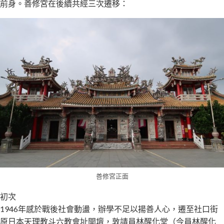
前身。善修宮在後續共經三次遷移：
善修宮正面
初次
1946年感於戰後社會動盪，辦學不足以揚善人心，遷至社口街
原日本天理教斗六教會址開壇，敦請員林醒化堂（今員林醒化