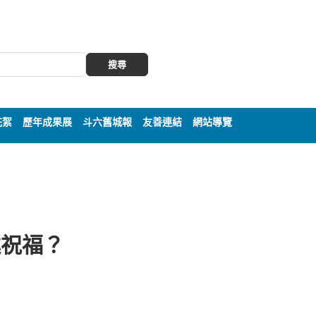
搜尋
花絮
歷年成果展
斗六舊城報
友善連結
網站導覽
述祝福？