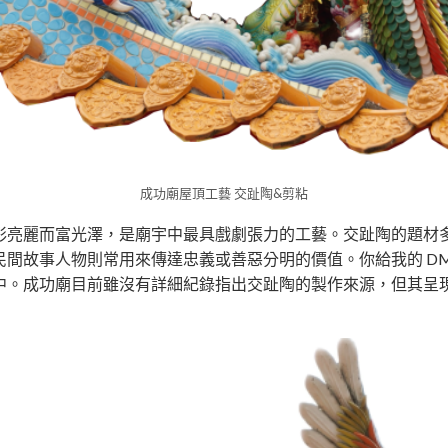
成功廟屋頂工藝 交趾陶&剪粘
彩亮麗而富光澤，是廟宇中最具戲劇張力的工藝。交趾陶的題材
間故事人物則常用來傳達忠義或善惡分明的價值。你給我的 D
中。成功廟目前雖沒有詳細紀錄指出交趾陶的製作來源，但其呈