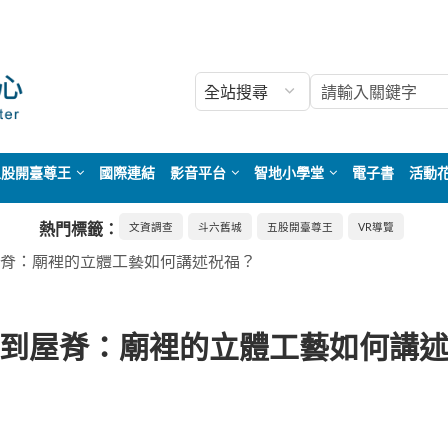
五股開臺尊王
國際連結
影音平台
智地小學堂
電子書
活動
熱門標籤：
文資調查
斗六舊城
五股開臺尊王
VR導覽
脊：廟裡的立體工藝如何講述祝福？
到屋脊：廟裡的立體工藝如何講