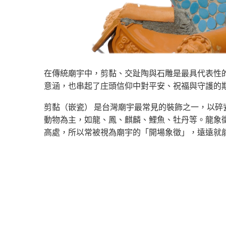
在傳統廟宇中，剪黏、交趾陶與石雕是最具代表性
意涵，也串起了庄頭信仰中對平安、祝福與守護的
剪黏（嵌瓷） 是台灣廟宇最常見的裝飾之一，以
動物為主，如龍、鳳、麒麟、鯉魚、牡丹等。龍象
高處，所以常被視為廟宇的「開場象徵」，遠遠就