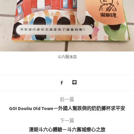
斗六融冰店
前一篇
GO! Douliu Old Town－外國人幫跌倒的奶奶擲杯求平安
下一篇
漫遊斗六心體驗－斗六舊城療心之旅