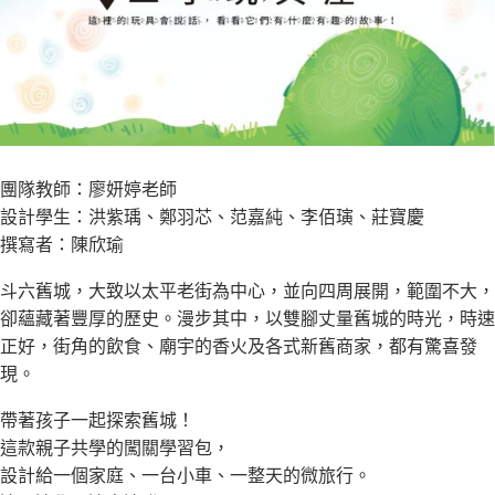
團隊教師：廖妍婷老師
設計學生：洪紫瑀、鄭羽芯、范嘉純、李佰璌、莊寶慶
撰寫者：陳欣瑜
斗六舊城，大致以太平老街為中心，並向四周展開，範圍不大，
卻蘊藏著豐厚的歷史。漫步其中，以雙腳丈量舊城的時光，時速
正好，街角的飲食、廟宇的香火及各式新舊商家，都有驚喜發
現。
帶著孩子一起探索舊城！
這款親子共學的闖關學習包，
設計給一個家庭、一台小車、一整天的微旅行。