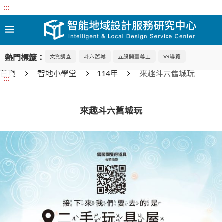
:::
熱門標籤：
文資調查
斗六舊城
五股開臺尊王
VR導覽
首頁
智地小學堂
114年
來趣斗六舊城玩
:::
來趣斗六舊城玩