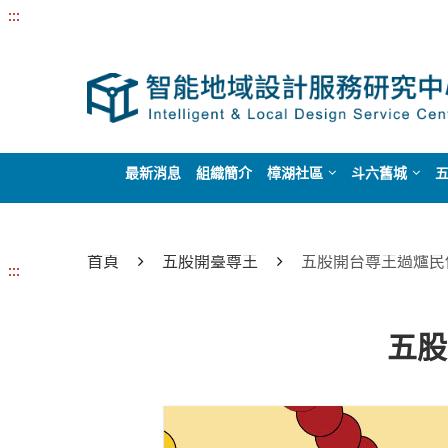
:::
最新消息
組織簡介
樟湖社區
斗六舊城
首頁
五股開臺尊王
五股開台尊王過爐民
:::
五股