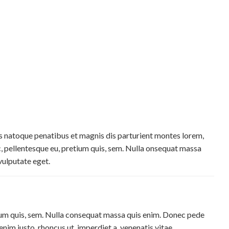
 natoque penatibus et magnis dis parturient montes lorem,
c, pellentesque eu, pretium quis, sem. Nulla onsequat massa
 vulputate eget.
tium quis, sem. Nulla consequat massa quis enim. Donec pede
n enim justo, rhoncus ut, imperdiet a, venenatis vitae.