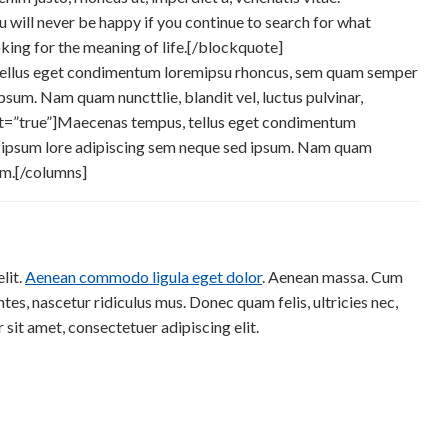
will never be happy if you continue to search for what
ooking for the meaning of life.[/blockquote]
tellus eget condimentum loremipsu rhoncus, sem quam semper
psum. Nam quam nuncttlie, blandit vel, luctus pulvinar,
ast=”true”]Maecenas tempus, tellus eget condimentum
t ipsum lore adipiscing sem neque sed ipsum. Nam quam
rem.[/columns]
lit.
Aenean commodo ligula eget dolor
. Aenean massa. Cum
es, nascetur ridiculus mus. Donec quam felis, ultricies nec,
sit amet, consectetuer adipiscing elit.