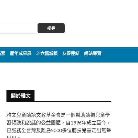
搜尋
花絮
歷年成果展
斗六舊城報
友善連結
網站導覽
關於雅文
雅文兒童聽語文教基金會是一個幫助聽損兒童學
習傾聽和說話的公益團體，自1996年成立至今，
已服務全台灣及離島5000多位聽損兒童走出無聲
世界。