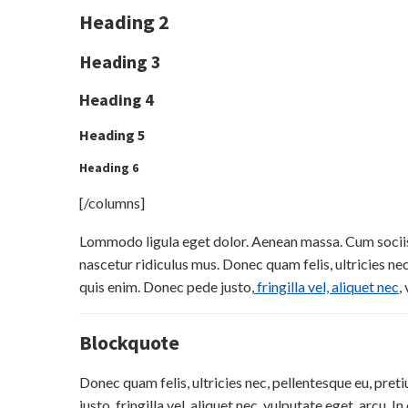
Heading 2
Heading 3
Heading 4
Heading 5
Heading 6
[/columns]
Lommodo ligula eget dolor. Aenean massa. Cum sociis
nascetur ridiculus mus. Donec quam felis, ultricies ne
quis enim. Donec pede justo,
fringilla vel, aliquet nec
,
Blockquote
Donec quam felis, ultricies nec, pellentesque eu, pre
justo, fringilla vel, aliquet nec, vulputate eget, arcu. I