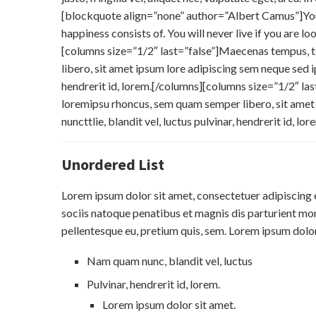
[blockquote align=”none” author=”Albert Camus”]You 
happiness consists of. You will never live if you are l
[columns size=”1/2″ last=”false”]Maecenas tempus, 
libero, sit amet ipsum lore adipiscing sem neque sed i
hendrerit id, lorem.[/columns][columns size=”1/2″ l
loremipsu rhoncus, sem quam semper libero, sit ame
nuncttlie, blandit vel, luctus pulvinar, hendrerit id, lo
Unordered List
Lorem ipsum dolor sit amet, consectetuer adipiscing e
sociis natoque penatibus et magnis dis parturient mont
pellentesque eu, pretium quis, sem. Lorem ipsum dolor 
Nam quam nunc, blandit vel, luctus
Pulvinar, hendrerit id, lorem.
Lorem ipsum dolor sit amet.