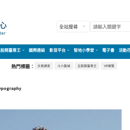
五股開臺尊王
國際連結
影音平台
智地小學堂
電子書
活動
熱門標籤：
文資調查
斗六舊城
五股開臺尊王
VR導覽
ypography