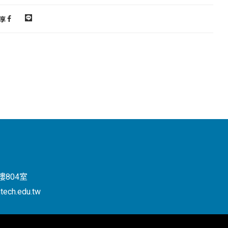
享
804室
tech.edu.tw