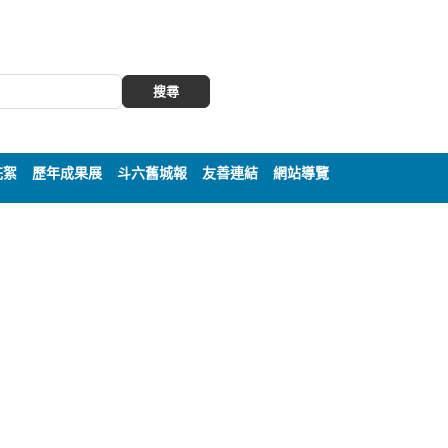
搜尋
花絮
歷年成果展
斗六舊城報
友善連結
網站導覽