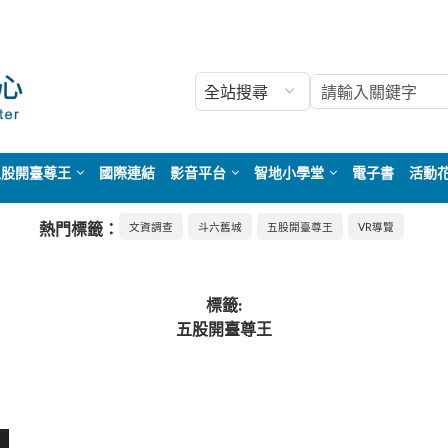
五股開臺尊王
國際連結
影音平台
智地小學堂
電子書
活動
熱門標籤：
文資調查
斗六舊城
五股開臺尊王
VR導覽
標籤:
五股開臺尊王