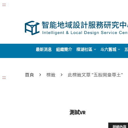
:::
最新消息
組織簡介
樟湖社區
斗六舊城
首頁
標籤
此標籤文章 "五股開臺尊王"
:::
測試VR
詳細內容