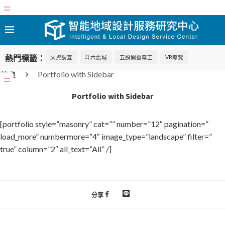
:::
熱門標籤：
文資調查
斗六舊城
五股開臺尊王
VR導覽
首頁
Portfolio with Sidebar
:::
Portfolio with Sidebar
[portfolio style=”masonry” cat=”” number=”12″ pagination=”
load_more” numbermore=”4″ image_type=”landscape” filter=”
true” column=”2″ all_text=”All” /]
分享