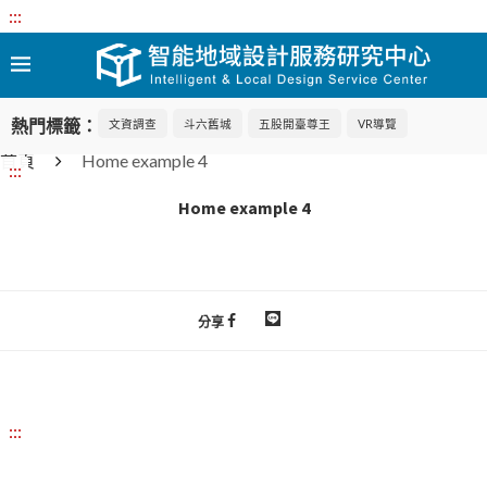
:::
熱門標籤：
文資調查
斗六舊城
五股開臺尊王
VR導覽
首頁
Home example 4
:::
Home example 4
分享
:::