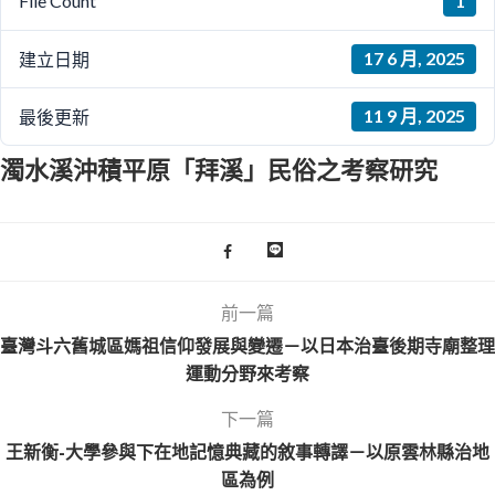
1
File Count
17 6 月, 2025
建立日期
11 9 月, 2025
最後更新
濁水溪沖積平原「拜溪」民俗之考察研究
前一篇
臺灣斗六舊城區媽祖信仰發展與變遷－以日本治臺後期寺廟整理
運動分野來考察
下一篇
王新衡-大學參與下在地記憶典藏的敘事轉譯－以原雲林縣治地
區為例