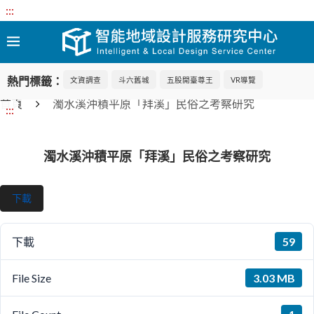
:::
熱門標籤：
文資調查
斗六舊城
五股開臺尊王
VR導覽
首頁
濁水溪沖積平原「拜溪」民俗之考察研究
:::
濁水溪沖積平原「拜溪」民俗之考察研究
下載
59
下載
3.03 MB
File Size