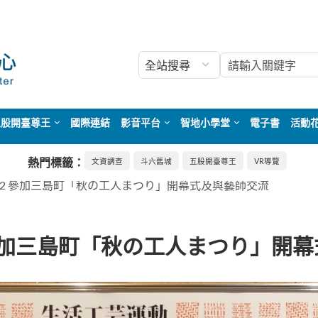
五股開臺尊王
國際連結
影音平台
智地小學堂
電子書
活動
熱門標籤：
文資調查
斗六舊城
五股開臺尊王
VR導覽
 2022 參加三島町「秋の工人まつり」開幕式及與藝師交流
022 參加三島町「秋の工人まつり」