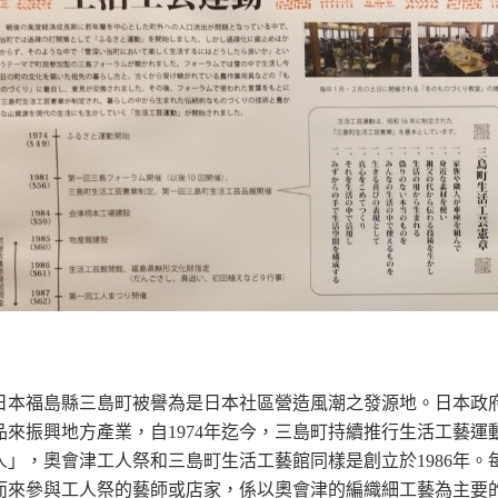
，日本福島縣三島町被譽為是日本社區營造風潮之發源地。日本政府
製品來振興地方產業，自1974年迄今，三島町持續推行生活工藝
」，奧會津工人祭和三島町生活工藝館同樣是創立於1986年
而來參與工人祭的藝師或店家，係以奧會津的編織細工藝為主要