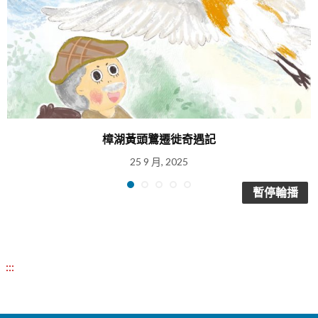
樟湖黃頭鷺遷徙奇遇記
25 9 月, 2025
暫停輪播
:::