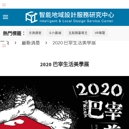
:::
熱門標籤：
文資調查
斗六舊城
五股開臺尊王
VR導覽
首頁
最新消息
2020 巴宰生活美學展
:::
2020 巴宰生活美學展